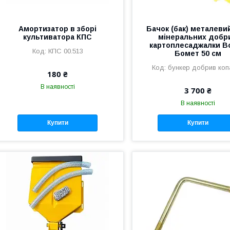
Амортизатор в зборі
Бачок (бак) металеви
культиватора КПС
мінеральних добр
картоплесаджалки B
КПС 00.513
Бомет 50 см
бункер добрив коп
180 ₴
В наявності
3 700 ₴
В наявності
Купити
Купити