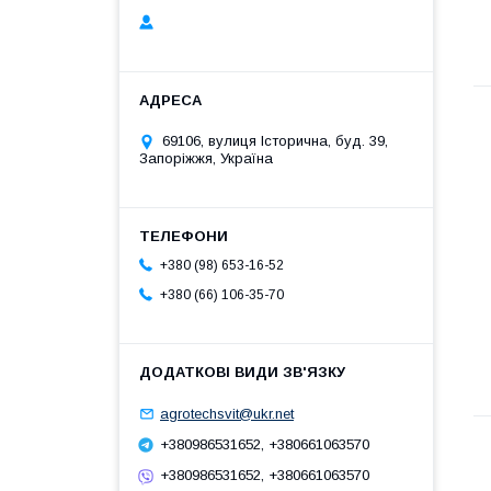
69106, вулиця Історична, буд. 39,
Запоріжжя, Україна
+380 (98) 653-16-52
+380 (66) 106-35-70
agrotechsvit@ukr.net
+380986531652, +380661063570
+380986531652, +380661063570