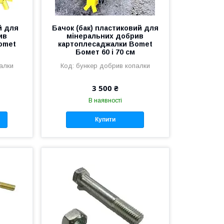
й для
Бачок (бак) пластиковий для
ив
мінеральних добрив
omet
картоплесаджалки Bomet
Бомет 60 і 70 см
алки
бункер добрив копалки
3 500 ₴
В наявності
Купити