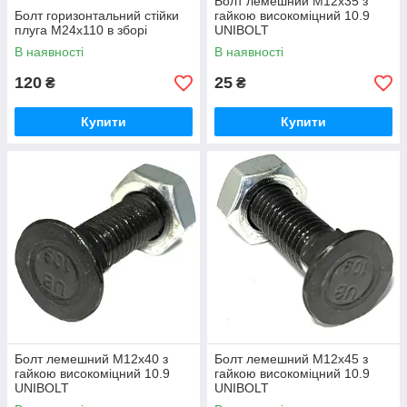
Болт лемешний М12х35 з
Болт горизонтальний стійки
гайкою високоміцний 10.9
плуга М24х110 в зборі
UNIBOLT
В наявності
В наявності
120
25
₴
₴
Купити
Купити
Болт лемешний М12х40 з
Болт лемешний М12х45 з
гайкою високоміцний 10.9
гайкою високоміцний 10.9
UNIBOLT
UNIBOLT