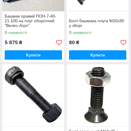
Башмак правий ПОН-7-40-
21.100 на плуг оборотний
Болт башмака плуга М20х90
"Велес-Агро"
у зборі
В наявності
В наявності
5 875
80
₴
₴
Купити
Купити