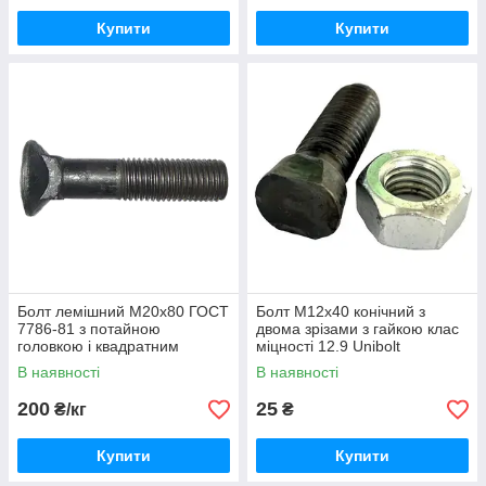
Купити
Купити
Болт лемішний М20х80 ГОСТ
Болт М12х40 конічний з
7786-81 з потайною
двома зрізами з гайкою клас
головкою і квадратним
міцності 12.9 Unibolt
підголовком
В наявності
В наявності
200
25
₴/кг
₴
Купити
Купити