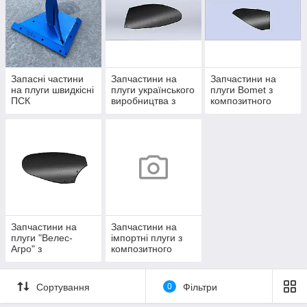
Запасні частини
Запчастини на
Запчастини на
на плуги швидкісні
плуги українського
плуги Bomet з
ПСК
виробництва з
композитного
композитного
пластика Текрону
пластику Текрону
Запчастини на
Запчастини на
плуги "Велес-
імпортні плуги з
Агро" з
композитного
композитного
пластика Текрона
пластика Текрона
Сортування
0
Фільтри