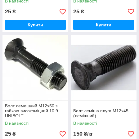
В наявності
В наявності
25
25
₴
₴
Купити
Купити
Болт лемешний М12х50 з
гайкою високоміцний 10.9
Болт леміша плуга М12х45
UNIBOLT
(лемішний)
В наявності
В наявності
25
150
₴
₴/кг