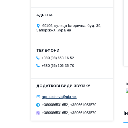
69106, вулиця Історична, буд. 39,
Запоріжжя, Україна
+380 (98) 653-16-52
+380 (66) 106-35-70
Б
agrotechsvit@ukr.net
+380986531652, +380661063570
І
+380986531652, +380661063570