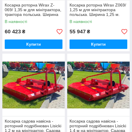
Косарка роторна Wirax Z-
Косарка роторна Wirax Z069/
069/ 1,35 м для мінітрактора,
1,25 м для мінітрактора
трактора польська. Ширина
польська. Ширина 1,25 м.
1,35 м.
В наявності
В наявності
60 423
55 947
₴
₴
Купити
Купити
Косарка садова навісна -
Косарка садова навісна -
роторний подрібнювач Lisicki
роторний подрібнювач Lisicki
1.2 м на мінітрактор. Садова
1.4 м на мінітрактор. Садова