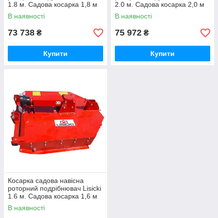
1.8 м. Садова косарка 1,8 м
2.0 м. Садова косарка 2,0 м
польська LS.
польська LS.
В наявності
В наявності
73 738
75 972
₴
₴
Купити
Купити
Косарка садова навісна
роторний подрібнювач Lisicki
1.6 м. Садова косарка 1,6 м
польська LS.
В наявності