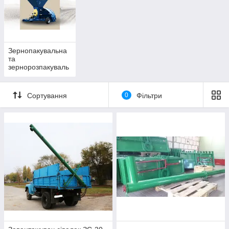
Зернопакувальна
та
зернорозпакуваль
на техніка
Сортування
0
Фільтри