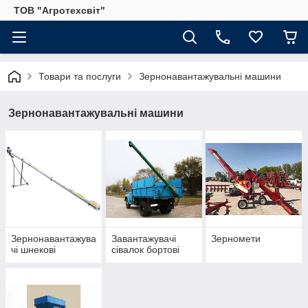
ТОВ "Агротехсвіт"
Товари та послуги
Зернонавантажувальні машини
Зернонавантажувальні машини
Зернонавантажува
Завантажувачі
Зерномети
чі шнекові
сівалок бортові