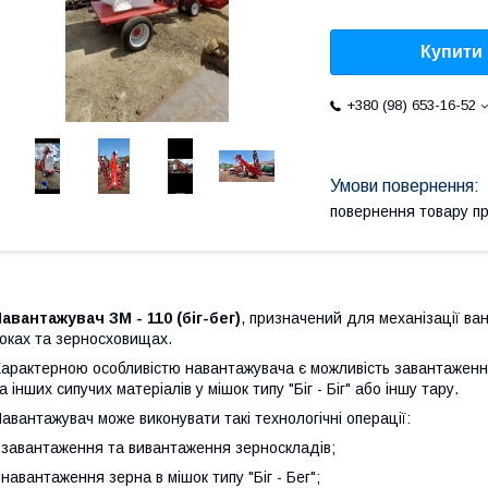
Купити
+380 (98) 653-16-52
повернення товару п
авантажувач ЗМ - 110 (біг-бег)
, призначений для механізації ва
оках та зерносховищах.
арактерною особливістю навантажувача є можливість завантаження 
а інших сипучих матеріалів у мішок типу "Біг - Біг" або іншу тару.
авантажувач може виконувати такі технологічні операції:
 завантаження та вивантаження зерноскладів;
 навантаження зерна в мішок типу "Біг - Бег";