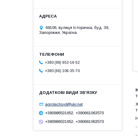
69106, вулиця Історична, буд. 39,
Запоріжжя, Україна
+380 (98) 653-16-52
+380 (66) 106-35-70
Н
т
Х
agrotechsvit@ukr.net
т
+380986531652, +380661063570
Н
+380986531652, +380661063570
-
-