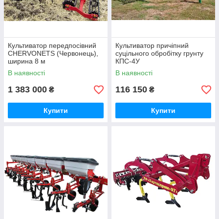
Культиватор передпосівний
Культиватор причіпний
CHERVONETS (Червонець),
суцільного обробітку грунту
ширина 8 м
КПС-4У
В наявності
В наявності
1 383 000
116 150
₴
₴
Купити
Купити