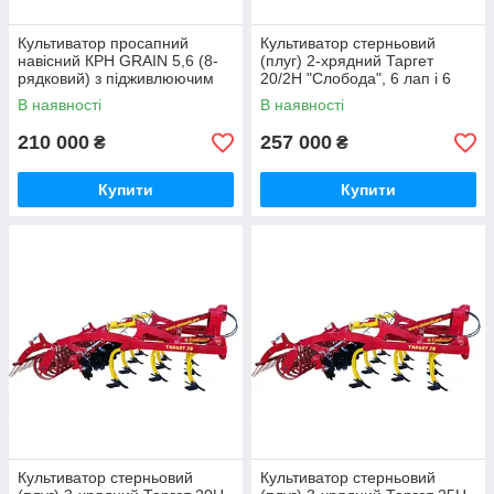
Культиватор просапний
Культиватор стерньовий
навісний КРН GRAIN 5,6 (8-
(плуг) 2-хрядний Таргет
рядковий) з підживлюючим
20/2Н "Слобода", 6 лап і 6
пристроєм на підшипниках
дисків, ширина 2,0 м
В наявності
В наявності
посиленний
210 000
257 000
₴
₴
Купити
Купити
Культиватор стерньовий
Культиватор стерньовий