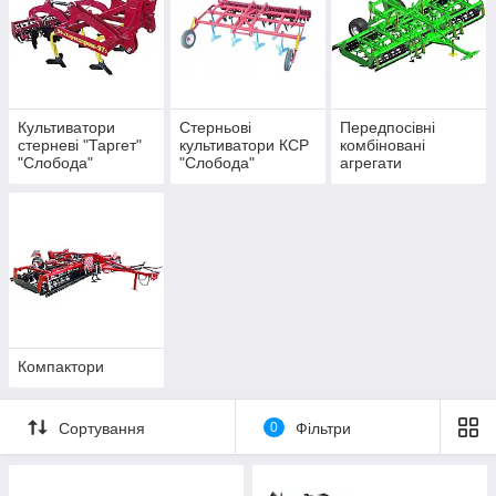
Культиватори
Стерньові
Передпосівні
стерневі "Таргет"
культиватори КСР
комбіновані
"Слобода"
"Слобода"
агрегати
"FORWARD"
Велес-Агро
Компактори
Сортування
0
Фільтри