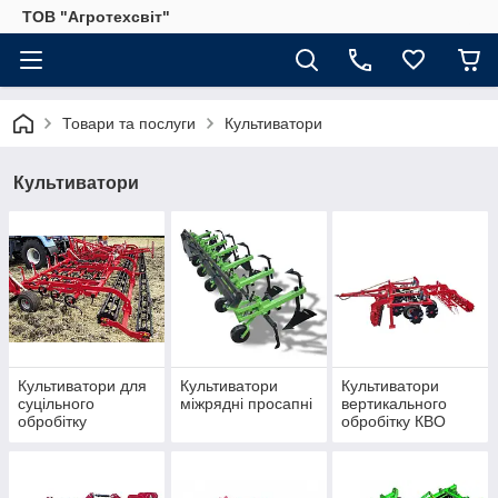
ТОВ "Агротехсвіт"
Товари та послуги
Культиватори
Культиватори
Культиватори для
Культиватори
Культиватори
суцільного
міжрядні просапні
вертикального
обробітку
обробітку КВО
"Слобода"