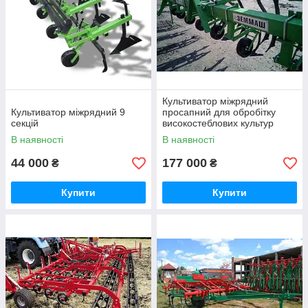
Культиватор міжрядний
Культиватор міжрядний 9
просапний для обробітку
секцій
високостеблових культур
КРНЗ-5,6 посиленний з
В наявності
В наявності
добривами
44 000
177 000
₴
₴
Купити
Купити