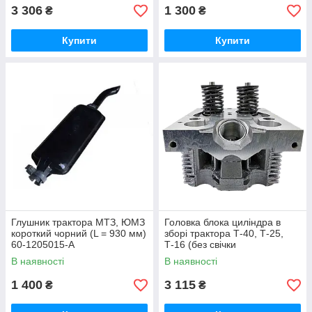
3 306
1 300
₴
₴
Купити
Купити
Глушник трактора МТЗ, ЮМЗ
Головка блока циліндра в
короткий чорний (L = 930 мм)
зборі трактора Т-40, Т-25,
60-1205015-А
Т-16 (без свічки
накала) Д-37М-1003008-Б5
В наявності
В наявності
1 400
3 115
₴
₴