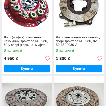
Диск (муфта) зчеплення
Диск гальмівний нажимний у
нажимний трактора МТЗ-80,
зборі трактора МТЗ-80, 82
82 у зборі (корзина, муфта
50-3502030-А
зчеплення) нового зразка 80-
В наявності
В наявності
1601090
4 950
1 300
₴
₴
Купити
Купити