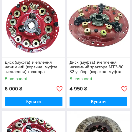
Диск (муфта) зчеплення
Диск (муфта) зчеплення
нажимний (корзина, муфта
нажимний трактора МТЗ-80,
зчеплення) трактора
82 у зборі (корзина, муфта
МТЗ-1025, 1221, 1523, 2022
зчеплення) 80-1601090
В наявності
В наявності
нового зразка 85-1601090
6 000
4 950
₴
₴
Купити
Купити