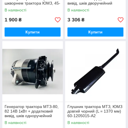
шкворнем трактора ЮМЗ, 45-
вивід, шків дворучейний
2701036
В наявності
В наявності
1 900
3 306
₴
₴
Купити
Купити
Генератор трактора МТЗ-80,
Глушник трактора МТЗ, ЮМЗ
82 14В 1кВт + додатковий
довгий чорний (L = 1370 мм)
вивід, шків одноручейний
60-1205015-А2
В наявності
В наявності