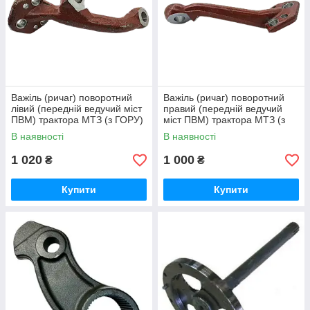
Важіль (ричаг) поворотний
Важіль (ричаг) поворотний
лівий (передній ведучий міст
правий (передній ведучий
ПВМ) трактора МТЗ (з ГОРУ)
міст ПВМ) трактора МТЗ (з
72-2308075-01
ГОРУ) 72-2308074
В наявності
В наявності
1 020
1 000
₴
₴
Купити
Купити