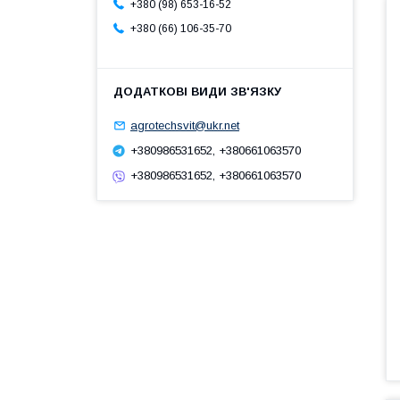
+380 (98) 653-16-52
+380 (66) 106-35-70
agrotechsvit@ukr.net
+380986531652, +380661063570
+380986531652, +380661063570