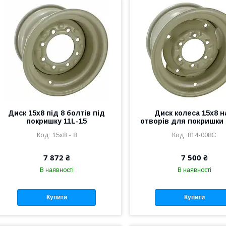
Диск 15x8 під 8 болтів під
Диск колеса 15х8 н
покришку 11L-15
отворів для покришки 
15x8 - 8
814-008C
7 872 ₴
7 500 ₴
В наявності
В наявності
Купити
Купити