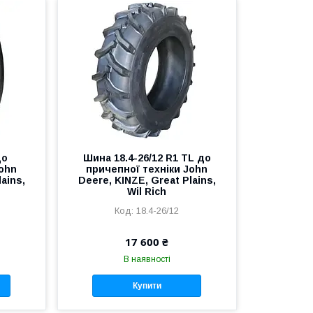
до
Шина 18.4-26/12 R1 TL до
John
причепної техніки John
ains,
Deere, KINZE, Great Plains,
Wil Rich
18.4-26/12
17 600 ₴
В наявності
Купити