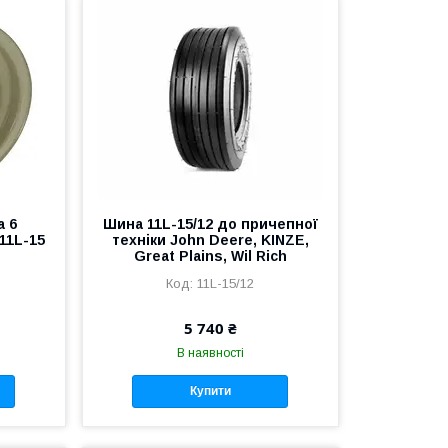
а 6
Шина 11L-15/12 до причепної
11L-15
техніки John Deere, KINZE,
Great Plains, Wil Rich
11L-15/12
5 740 ₴
В наявності
Купити