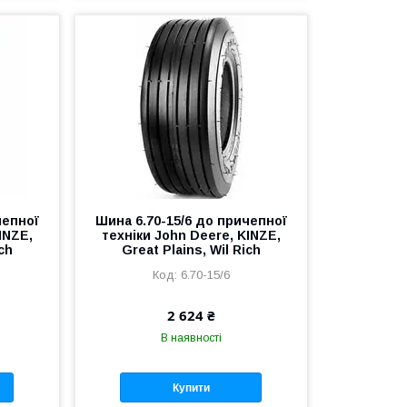
чепної
Шина 6.70-15/6 до причепної
INZE,
техніки John Deere, KINZE,
ch
Great Plains, Wil Rich
6.70-15/6
2 624 ₴
В наявності
Купити