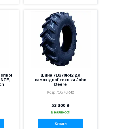
чепної
Шина 710/70R42 до
INZE,
самохідної техніки John
ch
Deere
710/70R42
53 300 ₴
В наявності
Купити