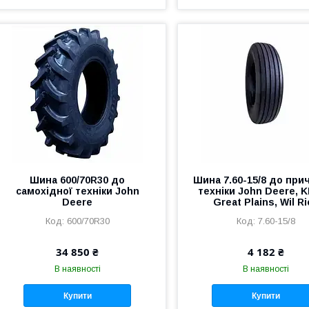
Шина 600/70R30 до
Шина 7.60-15/8 до при
самохідної техніки John
техніки John Deere, K
Deere
Great Plains, Wil Ri
600/70R30
7.60-15/8
34 850 ₴
4 182 ₴
В наявності
В наявності
Купити
Купити