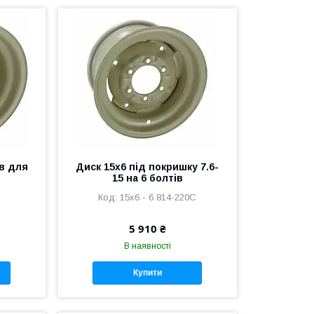
ів для
Диск 15x6 під покришку 7.6-
15 на 6 болтів
15x6 - 6 814-220C
5 910 ₴
В наявності
Купити