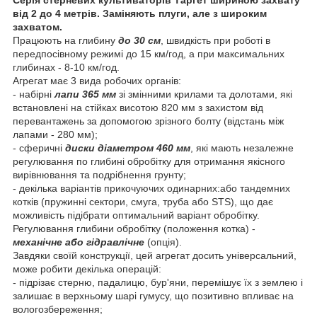
від 2 до 4 метрів. Заміняють плуги, але з широким
захватом.
Працюють на глибину
до 30 см
, швидкість при роботі в
передпосівному режимі до 15 км/год, а при максимальних
глибинах - 8-10 км/год.
Агрегат має 3 вида робочих органів:
- набірні
лапи 365 мм
зі змінними крилами та долотами, які
встановлені на стійках висотою 820 мм з захистом від
перевантажень за допомогою зрізного болту (відстань між
лапами - 280 мм);
- сферичні
диски діаметром 460 мм
, які мають незалежне
регулювання по глибині обробітку для отримання якісного
вирівнювання та подрібнення грунту;
- декілька варіантів прикочуючих одинарних:або тандемних
котків (пружинні сектори, смуга, труба або STS), що дає
можливість підібрати оптимальний варіант обробітку.
Регулювання глибини обробітку (положення котка) -
механічне або гідравлічне
(опція).
Завдяки своїй конструкції, цей агрегат досить універсальний,
може робити декілька операцій:
- підрізає стерню, падалицю, бур'яни, перемішує їх з землею і
залишає в верхньому шарі гумусу, що позитивно впливає на
вологозбереження;