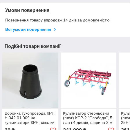
Умови повернення
Повернення товару впродовж 14 днів за домовленістю
Всі умови повернення
Подібні товари компанії
Воронка тукопровода КРН
Культиватор стерньовий
Куль
Н 042.01.009 на
(плуг) КCР-2 "Слобода", 5
(плу
культиватори КРН, сівалки
лап і 4 дисків, ширина 2 м
25Н 
УПС, СУПН
диск