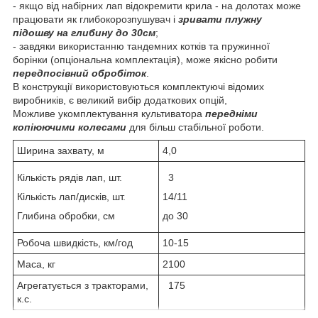
- якщо від набірних лап відокремити крила - на долотах може
працювати як глибокорозпушувач і
зривати плужну
підошву на глибину до 30см
;
- завдяки використанню тандемних котків та пружинної
борінки (опціональна комплектація), може якісно робити
передпосівний обробіток
.
В конструкції використовуються комплектуючі відомих
виробників, є великий вибір додаткових опцій,
Можливе укомплектування культиватора
передніми
копіюючими колесами
для більш стабільної роботи.
Ширина захвату, м
4,0
Кількість рядів лап, шт.
3
Кількість лап/дисків, шт.
14/11
Глибина обробки, см
до 30
Робоча швидкість, км/год
10-15
Маса, кг
2100
Агрегатується з тракторами,
175
к.с.