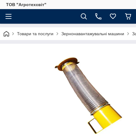
ТОВ "Агротехсвіт"
Товари та послуги
Зернонавантажувальні машини
З