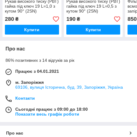
Рукав високого тиску (РВТ)
Рукав високого тиску (РВТ)
Філь
гайка під ключ 19 L=1,0 з
гайка під ключ 19 L=0,5 з
всмо
кутом 90° (2SN)
кутом 90° (2SN)
запі
посилений
(кол
280
190
850
₴
₴
AP16
Купити
Купити
Про нас
86% позитивних з 14 відгуків за рік
Працює з 04.01.2021
м. Запоріжжя
69106, вулиця Історична, буд. 39, Запоріжжя, Україна
Контакти
Сьогодні працює з 09:00 до 18:00
Показати весь графік роботи
Про нас