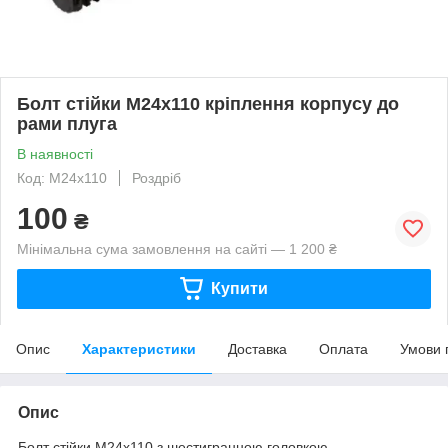
Болт стійки М24х110 кріплення корпусу до
рами плуга
В наявності
Код: М24х110
Роздріб
100
₴
Мінімальна сума замовлення на сайті — 1 200 ₴
Купити
Опис
Характеристики
Доставка
Оплата
Умови 
Опис
Болт стійки М24х110 з шестигранною головкою