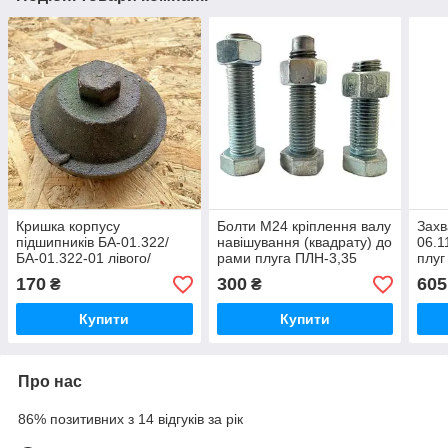
Кришка корпусу
Болти М24 кріплення валу
Захв
підшипників БА-01.322/
навішування (квадрату) до
06.1
БА-01.322-01 лівого/
рами плуга ПЛН-3,35
плуг
правого (ковпак) дискової
комплект
Агро
170
300
605
₴
₴
борони ПД "Велес-Агро"
Купити
Купити
Про нас
86% позитивних з 14 відгуків за рік