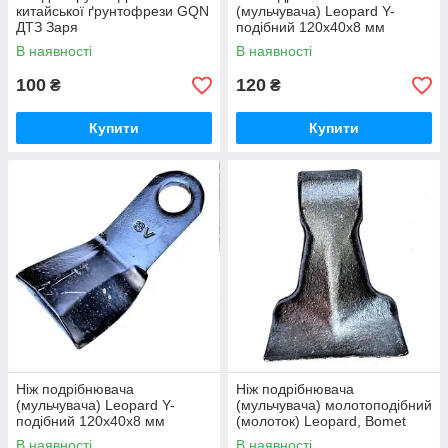
китайської ґрунтофрези GQN
(мульчувача) Leopard Y-
ДТЗ Заря
подібний 120х40х8 мм
(Eurozappa)
В наявності
В наявності
100
120
₴
₴
Купити
Купити
Ніж подрібнювача
Ніж подрібнювача
(мульчувача) Leopard Y-
(мульчувача) молотоподібний
подібний 120х40х8 мм
(молоток) Leopard, Bomet
(Польща)
MAZZA37/14 (Eurozappa)
В наявності
В наявності