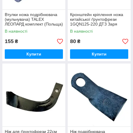
Втулки ножа подрібнювача
Кронштейн кріплення ножа
(мульчувача) TALЕХ
китайської ґрунтофрези
ЛЕОПАРД комплект (Польща)
1GQN125-220 ДТЗ Заря
В наявності
В наявності
155
80
₴
₴
Купити
Купити
Ніж для ґрунтофрези 22см
Ніж подрібнювача