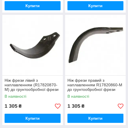
Купити
Купити
Ніж фрези лівий з
Ніж фрези правий з
наплавленням (R17820870-
наплавленням R17820860-M
M) до грунтообробної фрези
до грунтообробної фрези
Gaspardo
Gaspardo
В наявності
В наявності
1 305
1 305
₴
₴
Купити
Купити