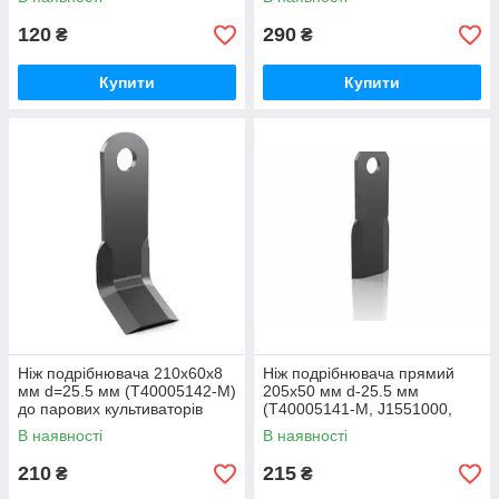
120
290
₴
₴
Купити
Купити
Ніж подрібнювача 210х60х8
Ніж подрібнювача прямий
мм d=25.5 мм (T40005142-M)
205х50 мм d-25.5 мм
до парових культиваторів
(T40005141-M, J1551000,
Gaspardo
CTX40200, 279003, 6060002)
В наявності
В наявності
до подрібнювачів Gaspardo
210
215
₴
₴