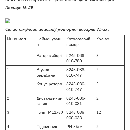
Позиція № 29
Склад ріжучого апарату роторної косарки Wirax:
№ на мал.
Найменуванн
Каталоговий
Кол-во
я
номер
Ротор в зборі
8245-036-
2
010-780
1
Втулка
8245-036-
2
барабана
010-747
1
Конус ротора
8245-036-
2
010-747
2
Дистанційний
8245-036-
2
захист
010-031
3
Гвинт M12x50
8245-036-
12
000-033
4
Підшипник
PN-85/M-
2