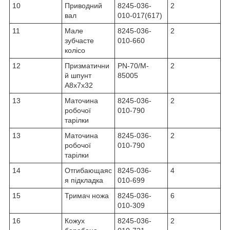
10
Приводний
8245-036-
2
вал
010-017(617)
11
Мале
8245-036-
2
зубчасте
010-660
колісо
12
Призматични
PN-70/M-
2
й шпунт
85005
A8x7x32
13
Маточина
8245-036-
2
робочої
010-790
тарілки
13
Маточина
8245-036-
2
робочої
010-790
тарілки
14
Отгибающаяс
8245-036-
4
я підкладка
010-699
15
Тримач ножа
8245-036-
6
010-309
16
Кожух
8245-036-
2