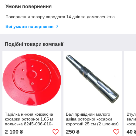
Умови повернення
Повернення товару впродовж 14 днів за домовленістю
Всі умови повернення
Подібні товари компанії
Тарілка нижня ковзаюча
Вал привідний малого
Втул
косарки роторної 1,65 м
шківа роторної косарки
вели
польська 8245-036-010-
короткий 25 см (2 шпонки)
коса
528
8245-036-010-263
поль
2 100
250
40
₴
₴
польської