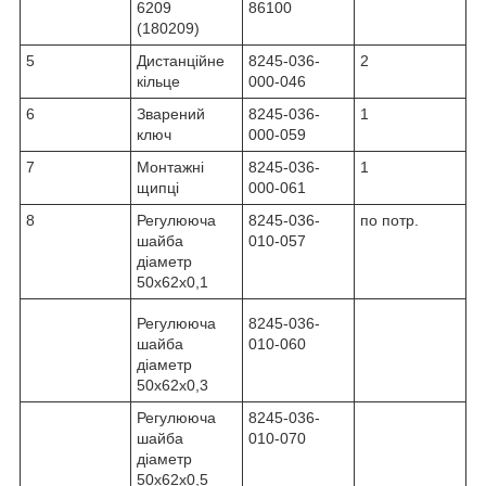
6209
86100
(180209)
5
Дистанційне
8245-036-
2
кільце
000-046
6
Зварений
8245-036-
1
ключ
000-059
7
Монтажні
8245-036-
1
щипці
000-061
8
Регулююча
8245-036-
по потр.
шайба
010-057
діаметр
50x62x0,1
Регулююча
8245-036-
шайба
010-060
діаметр
50x62x0,3
Регулююча
8245-036-
шайба
010-070
діаметр
50x62x0,5