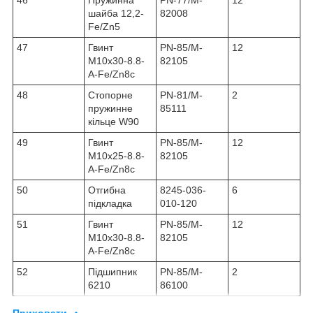
шайба 12,2-
82008
Fe/Zn5
47
Гвинт
PN-85/M-
12
M10x30-8.8-
82105
A-Fe/Zn8c
48
Стопорне
PN-81/M-
2
пружинне
85111
кільце W90
49
Гвинт
PN-85/M-
12
M10x25-8.8-
82105
A-Fe/Zn8c
50
Отгибна
8245-036-
6
підкладка
010-120
51
Гвинт
PN-85/M-
12
M10x30-8.8-
82105
A-Fe/Zn8c
52
Підшипник
PN-85/M-
2
6210
86100
Приховати