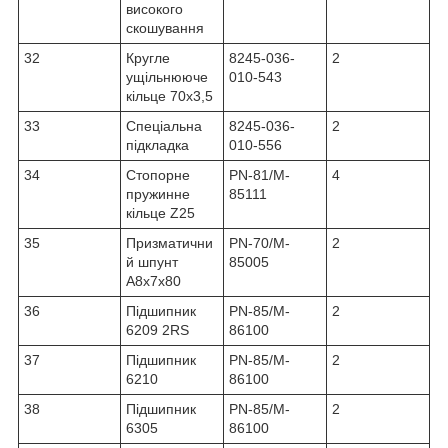
високого
скошування
32
Кругле
8245-036-
2
ущільнююче
010-543
кільце 70x3,5
33
Спеціальна
8245-036-
2
підкладка
010-556
34
Стопорне
PN-81/M-
4
пружинне
85111
кільце Z25
35
Призматични
PN-70/M-
2
й шпунт
85005
A8x7x80
36
Підшипник
PN-85/M-
2
6209 2RS
86100
37
Підшипник
PN-85/M-
2
6210
86100
38
Підшипник
PN-85/M-
2
6305
86100