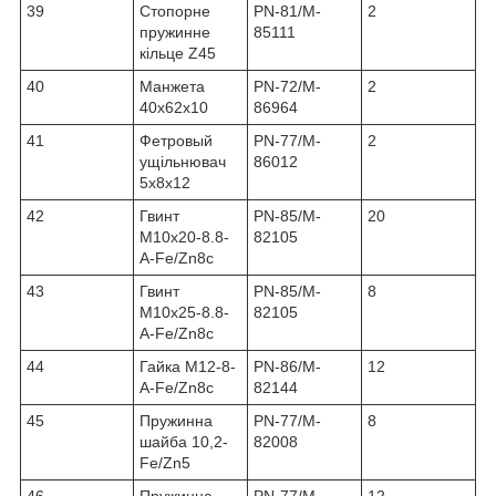
39
Стопорне
PN-81/M-
2
пружинне
85111
кільце Z45
40
Манжета
PN-72/M-
2
40х62х10
86964
41
Фетровый
PN-77/M-
2
ущільнювач
86012
5x8x12
42
Гвинт
PN-85/M-
20
M10x20-8.8-
82105
A-Fe/Zn8c
43
Гвинт
PN-85/M-
8
M10x25-8.8-
82105
A-Fe/Zn8c
44
Гайка M12-8-
PN-86/M-
12
A-Fe/Zn8c
82144
45
Пружинна
PN-77/M-
8
шайба 10,2-
82008
Fe/Zn5
46
Пружинна
PN-77/M-
12