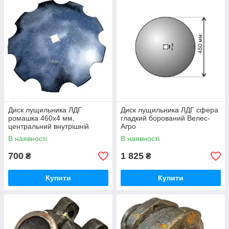
Диск лущильника ЛДГ
Диск лущильника ЛДГ сфера
ромашка 460х4 мм,
гладкий борований Велес-
центральний внутрішній
Агро
квадрат 31х31 мм
В наявності
В наявності
700
1 825
₴
₴
Купити
Купити