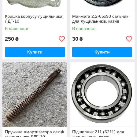
Кришка корпусу лущильника
Манжета 2,2-65х90 сальник
ЛДГ-10
для лущильників, катків
В наявності
В наявності
250
30
₴
₴
Купити
Купити
Пружина амортизатора секції
Підшипник 211 (6211) для
лущильника ЛДГ-10
лущильника, катка