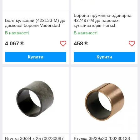
Борона пружинна одинарна
Болт кульовий (422133-M) до
427497-M до парових
дискової борони Vaderstad
культиваторів Horsch
В наявності
В наявності
4 067
458
₴
₴
Купити
Купити
Втулка 30/34 x 25 (00230087-
Втулка 35/39х30 (00230138-