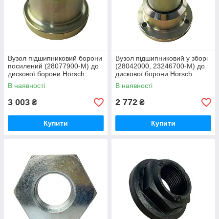
Вузол підшипниковий борони
Вузол підшипниковий у зборі
посилений (28077900-M) до
(28042000, 23246700-M) до
дискової борони Horsch
дискової борони Horsch
В наявності
В наявності
3 003
2 772
₴
₴
Купити
Купити