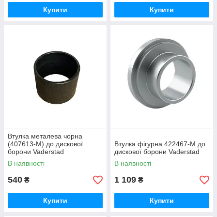
Купити
Купити
Втулка металева чорна
(407613-M) до дискової
Втулка фігурна 422467-M до
борони Vaderstad
дискової борони Vaderstad
В наявності
В наявності
540
1 109
₴
₴
Купити
Купити