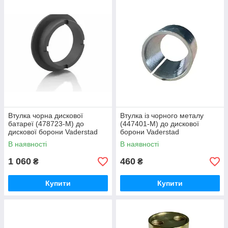
Втулка чорна дискової
Втулка із чорного металу
батареї (478723-M) до
(447401-M) до дискової
дискової борони Vaderstad
борони Vaderstad
В наявності
В наявності
1 060
460
₴
₴
Купити
Купити