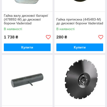
Гайка валу дискової батареї
(478892-M) до дискової
Гайка притискна (445483-M)
борони Vaderstad
до дискової борони Vaderstad
В наявності
В наявності
1 738
280
₴
₴
Купити
Купити