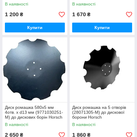
В наявності
В наявності
1 200
1 670
₴
₴
Купити
Купити
Диск ромашка 580х5 мм
Диск ромашка на 5 отворів
4отв. х d13 мм (9771030251-
(28071305-M) до дискової
M) до дискових борін Horsch
борони Horsch
В наявності
В наявності
2 650
1 860
₴
₴