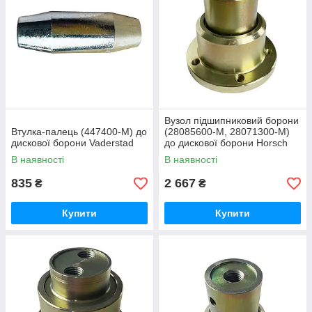
Вузол підшипниковий борони
Втулка-палець (447400-M) до
(28085600-M, 28071300-M)
дискової борони Vaderstad
до дискової борони Horsch
В наявності
В наявності
835
2 667
₴
₴
Купити
Купити