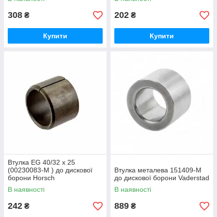
308
202
₴
₴
Купити
Купити
Втулка EG 40/32 x 25
(00230083-M ) до дискової
Втулка металева 151409-M
борони Horsch
до дискової борони Vaderstad
В наявності
В наявності
242
889
₴
₴