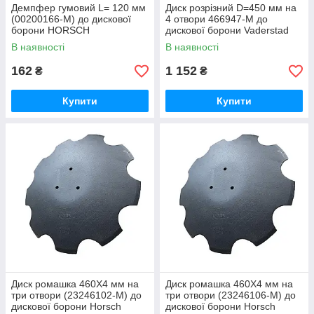
Демпфер гумовий L= 120 мм
Диск розрізний D=450 мм на
(00200166-M) до дискової
4 отвори 466947-M до
борони HORSCH
дискової борони Vaderstad
В наявності
В наявності
162
1 152
₴
₴
Купити
Купити
Диск ромашка 460Х4 мм на
Диск ромашка 460Х4 мм на
три отвори (23246102-M) до
три отвори (23246106-M) до
дискової борони Horsch
дискової борони Horsch