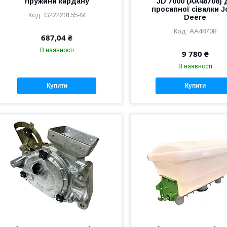
пружини кардану
JD 7000 (AA48708) 
просапної сівалки J
G22220155-M
Deere
AA48708
687,04 ₴
В наявності
9 780 ₴
В наявності
Купити
Купити