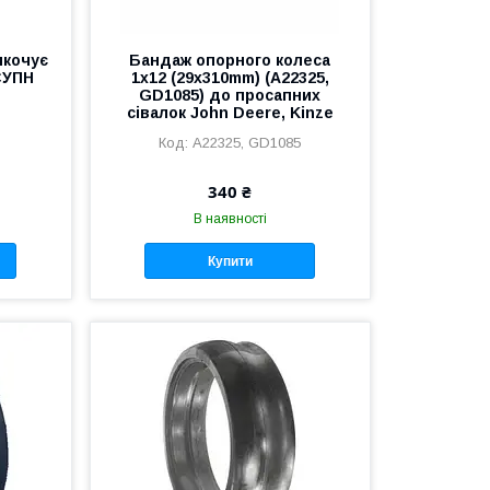
икочує
Бандаж опорного колеса
 СУПН
1х12 (29х310mm) (A22325,
GD1085) до просапних
сівалок John Deere, Kinze
A22325, GD1085
340 ₴
В наявності
Купити