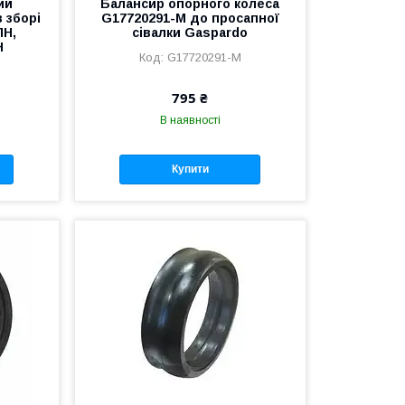
ий
Балансир опорного колеса
в зборі
G17720291-M до просапної
ПН,
сівалки Gaspardo
Н
G17720291-M
795 ₴
В наявності
Купити