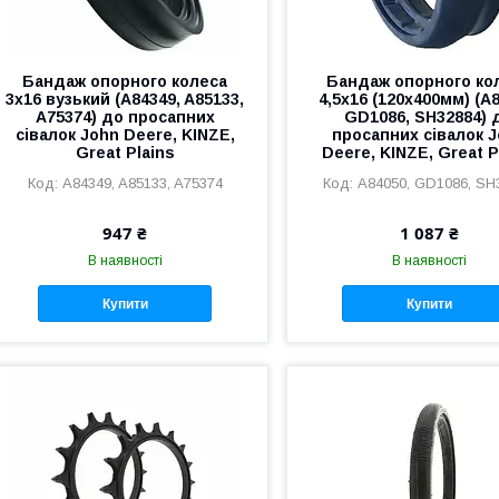
Бандаж опорного колеса
Бандаж опорного ко
3х16 вузький (A84349, A85133,
4,5х16 (120х400мм) (A
A75374) до просапних
GD1086, SH32884) 
сівалок John Deere, KINZE,
просапних сівалок 
Great Plains
Deere, KINZE, Great P
A84349, A85133, A75374
A84050, GD1086, SH
947 ₴
1 087 ₴
В наявності
В наявності
Купити
Купити