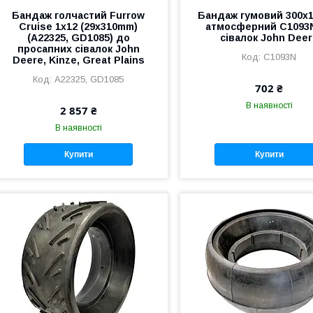
Бандаж голчастий Furrow
Бандаж гумовий 300х
Cruise 1х12 (29х310mm)
атмосферний C1093
(A22325, GD1085) до
сівалок John Dee
просапних сівалок John
C1093N
Deere, Kinze, Great Plains
A22325, GD1085
702 ₴
В наявності
2 857 ₴
В наявності
Купити
Купити