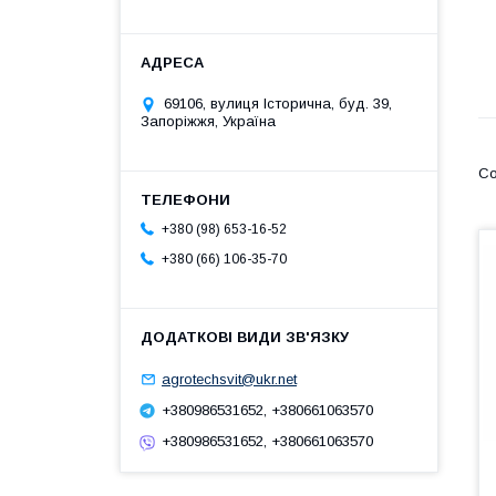
69106, вулиця Історична, буд. 39,
Запоріжжя, Україна
+380 (98) 653-16-52
+380 (66) 106-35-70
agrotechsvit@ukr.net
+380986531652, +380661063570
+380986531652, +380661063570