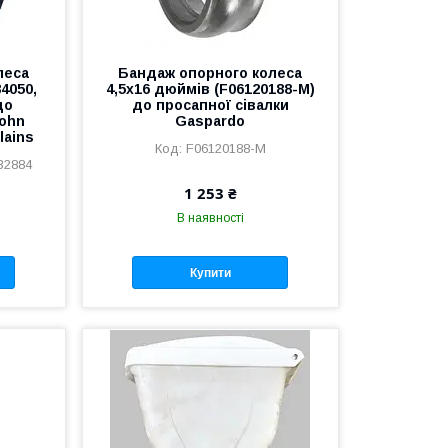
леса
Бандаж опорного колеса
84050,
4,5х16 дюймів (F06120188-M)
до
до просапної сівалки
John
Gaspardo
lains
F06120188-M
32884
1 253 ₴
В наявності
Купити