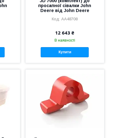
до
JD 7000 (комплект) до
ohn
просапної сівалки John
Deere від John Deere
AA48708
12 643 ₴
В наявності
Купити