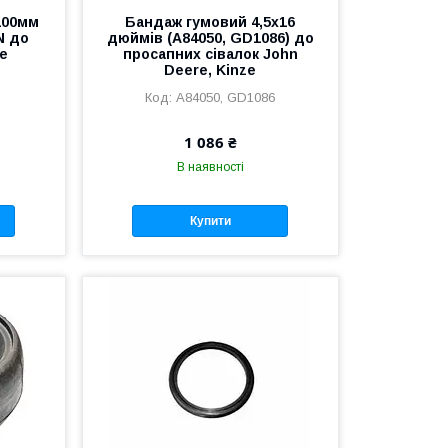
100мм
Бандаж гумовий 4,5х16
N до
дюймів (A84050, GD1086) до
re
просапних сівалок John
Deere, Kinze
A84050, GD1086
1 086 ₴
В наявності
Купити