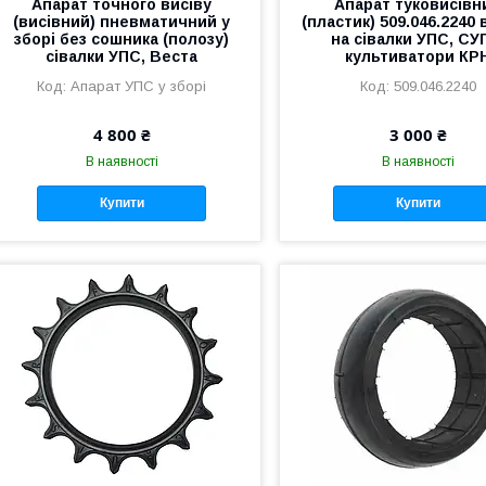
Апарат точного висіву
Апарат туковисівн
(висівний) пневматичний у
(пластик) 509.046.2240 
зборі без сошника (полозу)
на сівалки УПС, СУ
сівалки УПС, Веста
культиватори КР
Апарат УПС у зборі
509.046.2240
4 800 ₴
3 000 ₴
В наявності
В наявності
Купити
Купити