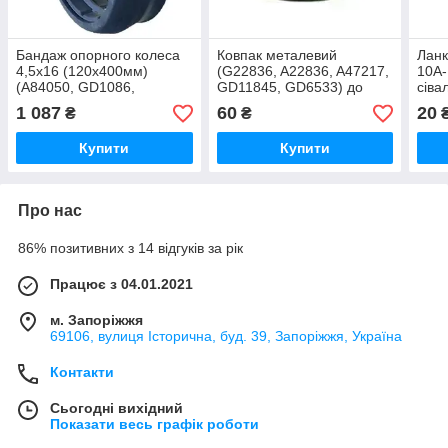
Бандаж опорного колеса
Ковпак металевий
Ланк
4,5х16 (120х400мм)
(G22836, A22836, A47217,
10A-
(A84050, GD1086,
GD11845, GD6533) до
сіва
SH32884) до просапних
просапних сівалок John
Grea
1 087
60
20
₴
₴
сівалок John Deere,
Deere, Kinze
KINZE, Great Plains
Купити
Купити
Про нас
86% позитивних з 14 відгуків за рік
Працює з 04.01.2021
м. Запоріжжя
69106, вулиця Історична, буд. 39, Запоріжжя, Україна
Контакти
Сьогодні вихідний
Показати весь графік роботи