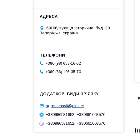
69106, вулиця Історична, буд. 39,
Запоріжжя, Україна
+380 (98) 653-16-52
+380 (66) 106-35-70
agrotechsvit@ukr.net
+380986531652, +380661063570
+380986531652, +380661063570
І