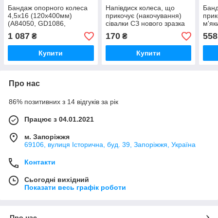
Бандаж опорного колеса
Напівдиск колеса, що
Бан
4,5х16 (120х400мм)
прикочує (накочування)
прик
(A84050, GD1086,
сівалки СЗ нового зразка
м'як
SH32884) до просапних
01.1
1 087
170
558
₴
₴
сівалок John Deere,
сіва
KINZE, Great Plains
Купити
Купити
Про нас
86% позитивних з 14 відгуків за рік
Працює з 04.01.2021
м. Запоріжжя
69106, вулиця Історична, буд. 39, Запоріжжя, Україна
Контакти
Сьогодні вихідний
Показати весь графік роботи
Про нас