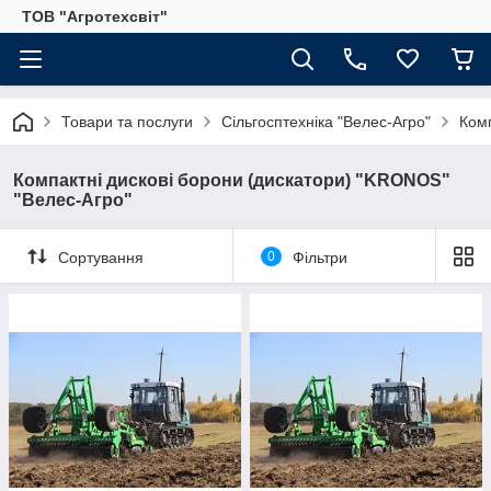
ТОВ "Агротехсвіт"
Товари та послуги
Сільгосптехніка "Велес-Агро"
Комп
Компактні дискові борони (дискатори) "KRONOS"
"Велес-Агро"
Сортування
0
Фільтри