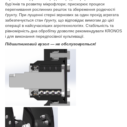
бур’янів та розвитку мікрофлори; прискорює процеси
перегнивання рослинних решток та збереження родючості
ґрунту. При лущенні стерні зернових за один прохід агрегата
забезпечується стан ґрунту, що відповідає вимогам до цієї
операції в найсучасніших агротехнологіях. Стабільність та
рівномірність дна обробітку дозволяє рекомендувати KRONOS
і для виконання передпосівної культивації.
Підшипниковий вузол — не обслуговується!