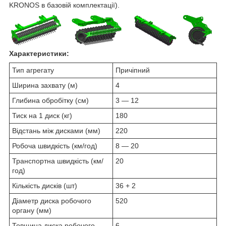
KRONOS в базовій комплектації).
Характеристики:
Тип агрегату
Причіпний
Ширина захвату (м)
4
Глибина обробітку (см)
3 — 12
Тиск на 1 диск (кг)
180
Відстань між дисками (мм)
220
Робоча швидкість (км/год)
8 — 20
Транспортна швидкість (км/
20
год)
Кількість дисків (шт)
36 + 2
Діаметр диска робочого
520
органу (мм)
Товщина диска робочого
6