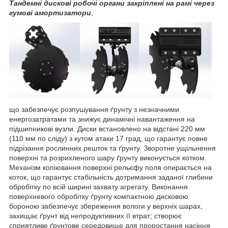
Тандемні дискові робочі органи закріплені на рамі через
гумові амортизатори
,
що забезпечує розпушування ґрунту з незначними
енергозатратами та знижує динамічні навантаження на
підшипникові вузли. Диски встановлено на відстані 220 мм
(110 мм по сліду) з кутом атаки 17 град, що гарантує повне
підрізання рослинних решток та ґрунту. Зворотне ущільнення
поверхні та розрихленого шару ґрунту виконується котком.
Механізм копіювання поверхні рельєфу поля опирається на
коток, що гарантує стабільність дотримання заданої глибини
обробітку по всій ширині захвату агрегату. Виконання
поверхневого обробітку ґрунту компактною дисковою
бороною забезпечує збереження вологи у верхніх шарах,
захищає ґрунт від непродуктивних її втрат; створює
сприятливе ґрунтове середовище для проростання насіння