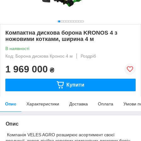
Компактна дискова борона KRONOS 4 з
ножовими котками, ширина 4 м
В наявності
Код: Борона дискова Кронос 4 м
Роздріб
1 969 000
₴
Купити
Опис
Характеристики
Доставка
Оплата
Умови п
Опис
Компанія VELES AGRO розширює асортимент своєї
продукції, тепер лінійка коротких компактних дискових борін