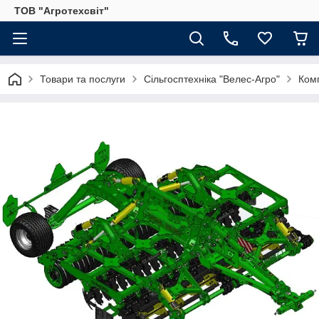
ТОВ "Агротехсвіт"
Товари та послуги
Сільгосптехніка "Велес-Агро"
Комп