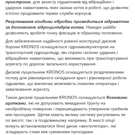
пристроєм
, для захисту підшипників від вібраційних і
ударних навантажень яких зазнає коток в роботі, що дозволяє
істотно продовжити термін служби корпусів.
Регулювання глибини обробки проводиться гідравлічно
за допомогою гідроциліндрів котка
. Накидні шайби
дозволяють зробити точну фіксацію в обраному положенні.
Для забезпечення надійності рамної конструкції дискові
борони KRONOS оснащуються гідроаккомулятором на
транспортний гідроциліндр, він сприяє гасінню ударних і
вібраційних навантажень, що виникають при транспортуванні
агрегату по дорогах загального користування.
Дискові лущильники KRONOS оснащуються розділювачами
потоку для рівномірного складання крил і рівномірної роботи
гідравліки, що виключає можливість помилки оператора і
завалювання агрегату.
Також дискові лущильники KRONOS оснащуються
боковими
щитками
, які не допускають викидання ґрунту на
необроблену поверхню і перешкоджають утворенню гребенів
між проходами. Щитки мають велику систему регулювань як
по висоті, так і в поздовжньому напрямку. В якості опції
можуть встановлюватися бічні диски «вентилятори», які
згладжують стики між суміжними проходами.