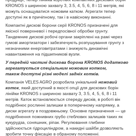
KRONOS з шириною захвату 3, 3.5, 4, 5, 6, 8 і 11 метрів, які
можуть оснащуватися ножовим катком. Агрегати тепер
доступні як в причіпному, так і в навісному виконанні.
Компактні дискові борони серії KRONOS призначені для
якісної поверхневої і передпосівної обробки грунту.
Тандемние дискові робочі органи закріплені на рамі через
гумові амортизатори і забезпечують розпушування грунту з
незначними енерговитратами і знижують динамічні
навантаження на підшипникові вузли.
У передній частині дискова борона KRONOS додатково
агрегатується спеціальним ножовим котком,
також доступні різні моделі задніх котків.
Компанія VELES AGRO розробила унікальний
ножовий
коток
, який доступний в якості опції для дискових борін
лінійки KRONOS з шириною захвату 3, 3.5, 4, 5, 6, 8 і 11
метрів. Каток встановлюється спереду дисків, в роботі він
подрібнює рослинні залишки в поперечному напрямку, а
диски агрегату в поздовжньому. Основне призначення — це
подрібнення пожнивних грубо стеблових залишків таких як
кукурудза, соняшник, ріпак. Регулювання глибини
здійснюється гідроциліндром, а накидні шайби дозволяють
зробити точну фіксацію в обраному положенні.