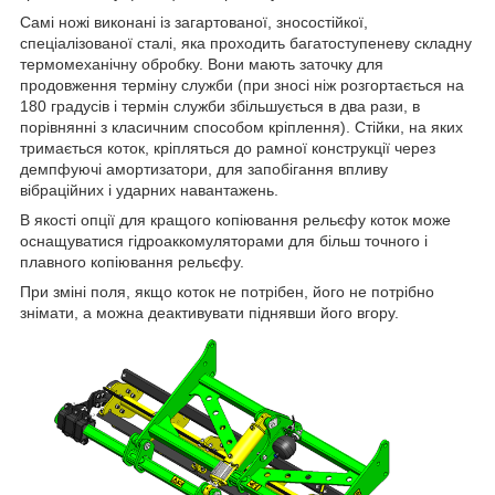
Самі ножі виконані із загартованої, зносостійкої,
спеціалізованої сталі, яка проходить багатоступеневу складну
термомеханічну обробку. Вони мають заточку для
продовження терміну служби (при зносі ніж розгортається на
180 градусів і термін служби збільшується в два рази, в
порівнянні з класичним способом кріплення). Стійки, на яких
тримається коток, кріпляться до рамної конструкції через
демпфуючі амортизатори, для запобігання впливу
вібраційних і ударних навантажень.
В якості опції для кращого копіювання рельєфу коток може
оснащуватися гідроаккомуляторами для більш точного і
плавного копіювання рельєфу.
При зміні поля, якщо коток не потрібен, його не потрібно
знімати, а можна деактивувати піднявши його вгору.