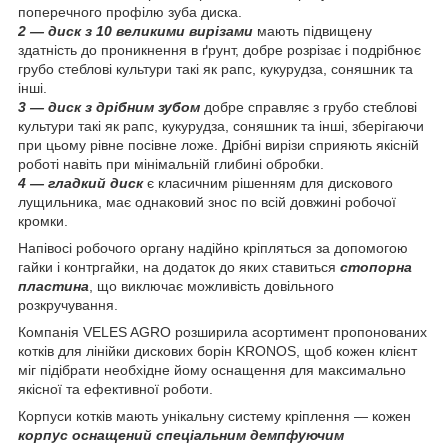
поперечного профілю зуба диска.
2 — диск з 10 великими вирізами
мають підвищену
здатність до проникнення в ґрунт, добре розрізає і подрібнює
грубо стеблові культури такі як рапс, кукурудза, соняшник та
інші.
3 — диск з дрібним зубом
добре справляє з грубо стеблові
культури такі як рапс, кукурудза, соняшник та інші, зберігаючи
при цьому рівне посівне ложе. Дрібні вирізи сприяють якісній
роботі навіть при мінімальній глибині обробки.
4 — гладкий диск
є класичним рішенням для дискового
лущильника, має однаковий знос по всій довжині робочої
кромки.
Напівосі робочого органу надійно кріпляться за допомогою
гайки і контргайки, на додаток до яких ставиться
стопорна
пластина
, що виключає можливість довільного
розкручування.
Компанія VELES AGRO розширила асортимент пропонованих
котків для лінійки дискових борін KRONOS, щоб кожен клієнт
міг підібрати необхідне йому оснащення для максимально
якісної та ефективної роботи.
Корпуси котків мають унікальну систему кріплення — кожен
корпус оснащений спеціальним демпфуючим