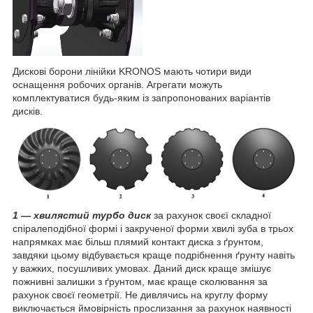
Дискові борони лінійки KRONOS мають чотири види
оснащення робочих органів. Агрегати можуть
комплектуватися будь-яким із запропонованих варіантів
дисків.
1 —
хвилястий турбо диск
за рахунок своєї складної
спіралеподібної формі і закрученої форми хвилі зуба в трьох
напрямках має більш плямий контакт диска з ґрунтом,
завдяки цьому відбувається краще подрібнення ґрунту навіть
у важких, посушливих умовах. Даний диск краще змішує
пожнивні залишки з ґрунтом, має краще сколювання за
рахунок своєї геометрії. Не дивлячись на круглу форму
виключається ймовірність прослизання за рахунок наявності