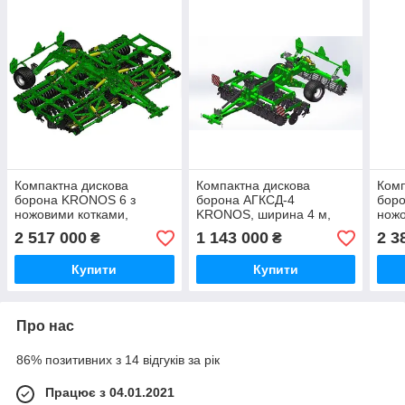
Компактна дискова
Компактна дискова
Комп
борона KRONOS 6 з
борона АГКСД-4
бор
ножовими котками,
KRONOS, ширина 4 м,
ножо
ширина 6 м
Велес-Агро
шир
2 517 000
1 143 000
2 3
₴
₴
Купити
Купити
Про нас
86% позитивних з 14 відгуків за рік
Працює з 04.01.2021