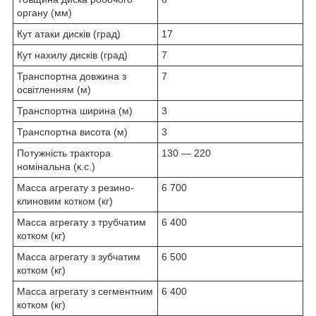
органу (мм)
Кут атаки дисків (град)
17
Кут нахилу дисків (град)
7
Транспортна довжина з
7
освітленням (м)
Транспортна ширина (м)
3
Транспортна висота (м)
3
Потужність трактора
130 — 220
номінальна (к.с.)
Масса агрегату з резино-
6 700
клиновим котком (кг)
Масса агрегату з трубчатим
6 400
котком (кг)
Масса агрегату з зубчатим
6 500
котком (кг)
Масса агрегату з сегментним
6 400
котком (кг)