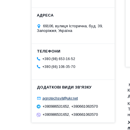
69106, вулиця Історична, буд. 39,
Запоріжжя, Україна
+380 (98) 653-16-52
+380 (66) 106-35-70
К
K
д
agrotechsvit@ukr.net
К
+380986531652, +380661063570
Т
н
+380986531652, +380661063570
У
т