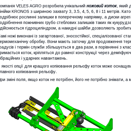
омпанія VELES AGRO розробила унікальний
ножовий коток
, який 
інійки KRONOS з шириною захвату 3, 3.5, 4, 5, 6, 8 і 11 метрів. Кат
одрібнює рослинні залишки в поперечному напрямку, а диски агре
одрібнення пожнивних грубо стеблових залишків таких як кукурудза
дійснюється гідроциліндром, а накидні шайби дозволяють зробити
амі ножі виконані із загартованої, зносостійкої, спеціалізованої с
ермомеханічну обробку. Вони мають заточку для продовження термі
радусів і термін служби збільшується в два рази, в порівнянні з кла
римається коток, кріпляться до рамної конструкції через демпфуюч
ібраційних і ударних навантажень.
 якості опції для кращого копіювання рельєфу коток може оснащув
лавного копіювання рельєфу.
ри зміні поля, якщо коток не потрібен, його не потрібно знімати, а