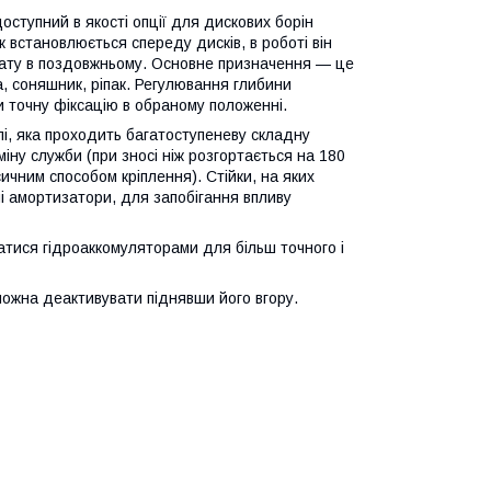
доступний в якості опції для дискових борін
ок встановлюється спереду дисків, в роботі він
гату в поздовжньому. Основне призначення — це
, соняшник, ріпак. Регулювання глибини
 точну фіксацію в обраному положенні.
талі, яка проходить багатоступеневу складну
ну служби (при зносі ніж розгортається на 180
сичним способом кріплення). Стійки, на яких
і амортизатори, для запобігання впливу
атися гідроаккомуляторами для більш точного і
 можна деактивувати піднявши його вгору.