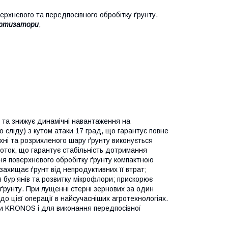
ерхневого та передпосівного обробітку ґрунту.
мортизатори
,
 та знижує динамічні навантаження на
о сліду) з кутом атаки 17 град, що гарантує повне
хні та розрихленого шару ґрунту виконується
коток, що гарантує стабільність дотримання
ння поверхневого обробітку ґрунту компактною
ахищає ґрунт від непродуктивних її втрат;
бур’янів та розвитку мікрофлори; прискорює
рунту. При лущенні стерні зернових за один
до цієї операції в найсучасніших агротехнологіях.
ти KRONOS і для виконання передпосівної