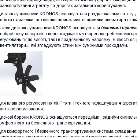
ранспортуванні агрегату по дорогах загального користування.
искові лущильники KRONOS оснащуються розділювачами потоку для
оботи гідравліки, що виключає можливість помилки оператора і за
акож дискові лущильники KRONOS оснащуються
боковими щитка
еоброблену поверхню і перешкоджають утворенню гребенів між пр
егулювань як по висоті, так і в поздовжньому напрямку. В якості оп
вентилятори», які згладжують стики між суміжними проходами.
ля плавного регулювання лінії тяги і точного налаштування агрегат
винтове регулювання.
искові борони KRONOS оснащуються передніми і задніми сигналь
омфортного та безпечного транспортування.
ля комфортного і безпечного транспортування система складанн