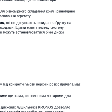
 рівномірного складання крил і рівномірної
валювання агрегату.
ми
, які не допускають викидання ґрунту на
оходами. Щитки мають велику систему
ції можуть встановлюватися бічні диски
у під конкретні умови верхній розкіс причепа має
ними щитками, сигнальними ліхтарями для
я дискових лущильників KRONOS дозволяє