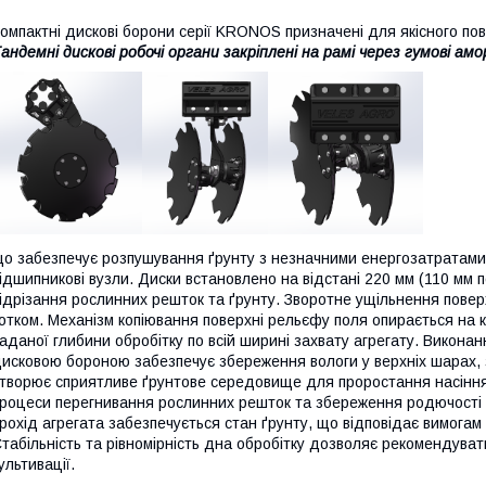
омпактні дискові борони серії KRONOS призначені для якісного пов
андемні дискові робочі органи закріплені на рамі через гумові а
о забезпечує розпушування ґрунту з незначними енергозатратами
ідшипникові вузли. Диски встановлено на відстані 220 мм (110 мм п
ідрізання рослинних решток та ґрунту. Зворотне ущільнення повер
отком. Механізм копіювання поверхні рельєфу поля опирається на 
аданої глибини обробітку по всій ширині захвату агрегату. Викона
исковою бороною забезпечує збереження вологи у верхніх шарах, з
творює сприятливе ґрунтове середовище для проростання насіння 
роцеси перегнивання рослинних решток та збереження родючості ґ
рохід агрегата забезпечується стан ґрунту, що відповідає вимогам 
табільність та рівномірність дна обробітку дозволяє рекомендува
ультивації.