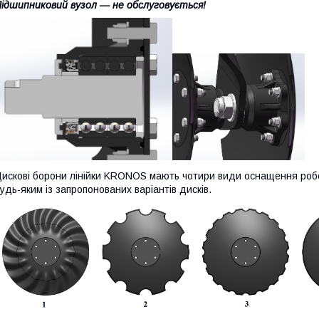
ідшипниковий вузол — не обслуговується!
искові борони лінійки KRONOS мають чотири види оснащення робоч
удь-яким із запропонованих варіантів дисків.