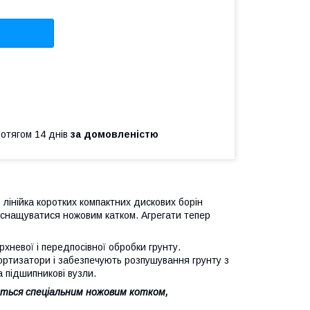
ротягом 14 днів
за домовленістю
лінійка коротких компактних дискових борін
ь оснащуватися ножовим катком. Агрегати тепер
хневої і передпосівної обробки грунту.
мортизатори і забезпечують розпушування грунту з
 підшипникові вузли.
ться спеціальним ножовим котком,