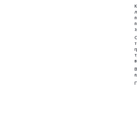
К
л
п
п
з
С
т
г
т
в
В
п
П