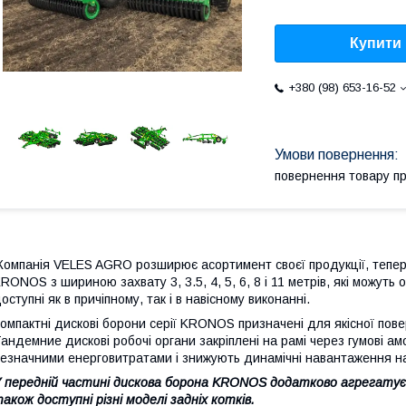
Купити
+380 (98) 653-16-52
повернення товару п
омпанія VELES AGRO розширює асортимент своєї продукції, тепер 
RONOS з шириною захвату 3, 3.5, 4, 5, 6, 8 і 11 метрів, які можут
оступні як в причіпному, так і в навісному виконанні.
омпактні дискові борони серії KRONOS призначені для якісної повер
андемние дискові робочі органи закріплені на рамі через гумові а
езначними енерговитратами і знижують динамічні навантаження на
 передній частині дискова борона KRONOS додатково агрегатує
акож доступні різні моделі задніх котків.