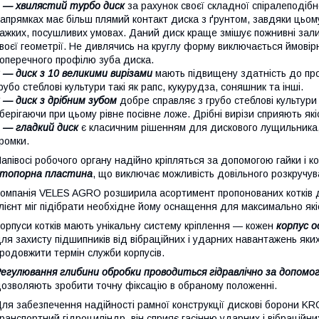
1 —
хвилястий турбо диск
за рахунок своєї складної спіралеподібн
апрямках має більш плямий контакт диска з ґрунтом, завдяки цьом
ажких, посушливих умовах. Даний диск краще змішує пожнивні зал
воєї геометрії. Не дивлячись на круглу форму виключається ймовір
оперечного профілю зуба диска.
 — диск з 10 великими вирізами
мають підвищену здатність до про
рубо стеблові культури такі як рапс, кукурудза, соняшник та інші.
 — диск з дрібним зубом
добре справляє з грубо стеблові культури 
берігаючи при цьому рівне посівне ложе. Дрібні вирізи сприяють якіс
 — гладкий диск
є класичним рішенням для дискового лущильника, 
ромки.
апівосі робочого органу надійно кріпляться за допомогою гайки і к
стопорна пластина
, що виключає можливість довільного розкручув
омпанія VELES AGRO розширила асортимент пропонованих котків д
лієнт міг підібрати необхідне йому оснащення для максимально які
орпуси котків мають унікальну систему кріплення — кожен
корпус о
ля захисту підшипників від вібраційних і ударних навантажень яких
родовжити термін служби корпусів.
егулювання глибини обробки проводиться гідравлічно за допомог
озволяють зробити точну фіксацію в обраному положенні.
ля забезпечення надійності рамної конструкції дискові борони 
ранспортний гідроциліндр, він сприяє гасінню ударних і вібраційн