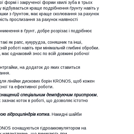
ої формі і закрученої форми хвилі зуба в трьох
у відбувається краще подрібнення ґрунту навіть у
ишки з ґрунтом, має краще сколювання за рахунок
ність прослизання за рахунок наявності
никнення в ґрунт, добре розрізає і подрібнює
такі як рапс, кукурудза, соняшник та інші,
ній роботі навіть при мінімальній глибині обробки.
має однаковий знос по всій довжині робочої
онтргайки, на додаток до яких ставиться
ання.
ля лінійки дискових борін KRONOS, щоб кожен
сної та ефективної роботи.
снащений спеціальним демпфуючим пристроєм
,
 зазнає коток в роботі, що дозволяє істотно
ою гідроциліндрів котка
. Накидні шайби
KRONOS оснащуються гідроаккомулятором на
их навантажень, що виникають при