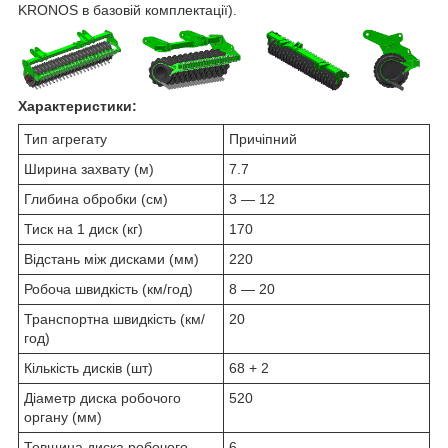
KRONOS в базовій комплектації).
Характеристики:
Тип агрегату
Причіпний
Ширина захвату (м)
7.7
Глибина обробки (см)
3 — 12
Тиск на 1 диск (кг)
170
Відстань між дисками (мм)
220
Робоча швидкість (км/год)
8 — 20
Транспортна швидкість (км/
20
год)
Кількість дисків (шт)
68 + 2
Діаметр диска робочого
520
органу (мм)
Товщина диска робочого
6