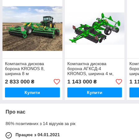
Компактна дискова
Компактна дискова
Комп
борона KRONOS 8,
борона АГКСД-4
бор
ширина 8 м
KRONOS, ширина 4 м,
шир
Велес-Агро
2 833 000
1 143 000
1 1
₴
₴
Купити
Купити
Про нас
86% позитивних з 14 відгуків за рік
Працює з 04.01.2021