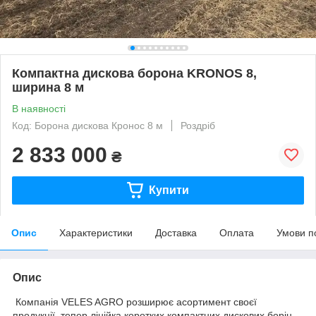
Компактна дискова борона KRONOS 8,
ширина 8 м
В наявності
Код: Борона дискова Кронос 8 м
Роздріб
2 833 000
₴
Купити
Опис
Характеристики
Доставка
Оплата
Умови п
Опис
Компанія VELES AGRO розширює асортимент своєї
продукції, тепер лінійка коротких компактних дискових борін