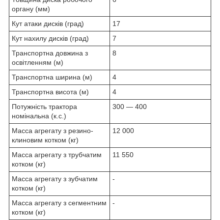
органу (мм)
Кут атаки дисків (град)
17
Кут нахилу дисків (град)
7
Транспортна довжина з
8
освітленням (м)
Транспортна ширина (м)
4
Транспортна висота (м)
4
Потужність трактора
300 — 400
номінальна (к.с.)
Масса агрегату з резино-
12 000
клиновим котком (кг)
Масса агрегату з трубчатим
11 550
котком (кг)
Масса агрегату з зубчатим
-
котком (кг)
Масса агрегату з сегментним
-
котком (кг)