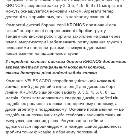
KRONOS з шириною захвату 3, 3.5, 4, 5, 6, 8 і 11 метрів, які
можуть оснащуватися ножовим катком. Агрегати тепер
доступні як в причіпному, так і в навісному виконанні.
Компактні дискові борони серії KRONOS призначені для
якісної поверхневої і передпосівної обробки грунту.
Тандемние дискові робочі органи закріплені на рамі через
гумові амортизатори і забезпечують розпушування грунту з
незначними енерговитратами і знижують динамічні
навантаження на підшипникові вузли.
У передній частині дискова борона KRONOS додатково
агрегатується спеціальним ножовим котком,
також доступні різні моделі задніх котків.
Компанія VELES AGRO розробила унікальний
ножовий
коток
, який доступний в якості опції для дискових борін
лінійки KRONOS з шириною захвату 3, 3.5, 4, 5, 6, 8 і 11
метрів. Каток встановлюється спереду дисків, в роботі він
подрібнює рослинні залишки в поперечному напрямку, а
диски агрегату в поздовжньому. Основне призначення — це
подрібнення пожнивних грубо стеблових залишків таких як
кукурудза, соняшник, ріпак. Регулювання глибини
здійснюється гідроциліндром, а накидні шайби дозволяють
зробити точну фіксацію в обраному положенні.