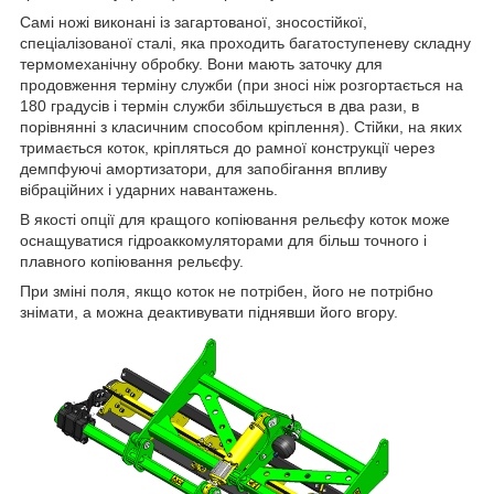
Самі ножі виконані із загартованої, зносостійкої,
спеціалізованої сталі, яка проходить багатоступеневу складну
термомеханічну обробку. Вони мають заточку для
продовження терміну служби (при зносі ніж розгортається на
180 градусів і термін служби збільшується в два рази, в
порівнянні з класичним способом кріплення). Стійки, на яких
тримається коток, кріпляться до рамної конструкції через
демпфуючі амортизатори, для запобігання впливу
вібраційних і ударних навантажень.
В якості опції для кращого копіювання рельєфу коток може
оснащуватися гідроаккомуляторами для більш точного і
плавного копіювання рельєфу.
При зміні поля, якщо коток не потрібен, його не потрібно
знімати, а можна деактивувати піднявши його вгору.