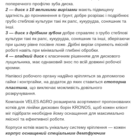
поперечного профілю зуба диска.
2 — диск з 10 великими вирізами
мають підвищену
здатність до проникнення в ґрунт, добре розрізає і подрібнює
грубо стеблові культури такі як рапс, кукурудза, соняшник та
інші.
3 — диск з дрібним зубом
добре справляє з грубо стеблові
культури такі як рапс, кукурудза, соняшник та інші, зберігаючи
при цьому рівне посівне ложе. Дрібні вирізи сприяють якісній
роботі навіть при мінімальній глибині обробки.
4 — гладкий диск
є класичним рішенням для дискового
лущильника, має однаковий знос по всій довжині робочої
кромки.
Напівосі робочого органу надійно кріпляться за допомогою
гайки і контргайки, на додаток до яких ставиться
стопорна
пластина
, що виключає можливість довільного
розкручування.
Компанія VELES AGRO розширила асортимент пропонованих
котків для лінійки дискових борін KRONOS, щоб кожен клієнт
міг підібрати необхідне йому оснащення для максимально
якісної та ефективної роботи.
Корпуси котків мають унікальну систему кріплення — кожен
корпус оснащений спеціальним демпфуючим