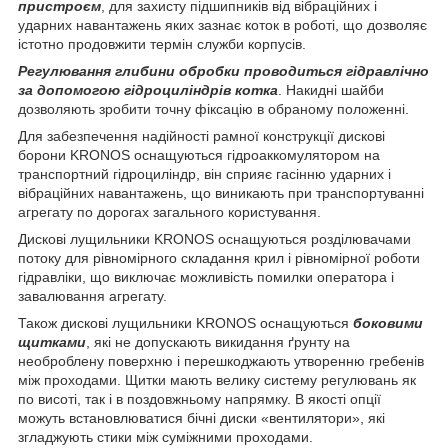
пристроєм
, для захисту підшипників від вібраційних і
ударних навантажень яких зазнає коток в роботі, що дозволяє
істотно продовжити термін служби корпусів.
Регулювання глибини обробки проводиться гідравлічно
за допомогою гідроциліндрів котка
. Накидні шайби
дозволяють зробити точну фіксацію в обраному положенні.
Для забезпечення надійності рамної конструкції дискові
борони KRONOS оснащуються гідроаккомулятором на
транспортний гідроциліндр, він сприяє гасінню ударних і
вібраційних навантажень, що виникають при транспортуванні
агрегату по дорогах загального користування.
Дискові лущильники KRONOS оснащуються розділювачами
потоку для рівномірного складання крил і рівномірної роботи
гідравліки, що виключає можливість помилки оператора і
завалювання агрегату.
Також дискові лущильники KRONOS оснащуються
боковими
щитками
, які не допускають викидання ґрунту на
необроблену поверхню і перешкоджають утворенню гребенів
між проходами. Щитки мають велику систему регулювань як
по висоті, так і в поздовжньому напрямку. В якості опції
можуть встановлюватися бічні диски «вентилятори», які
згладжують стики між суміжними проходами.