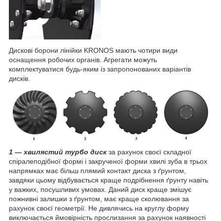
Дискові борони лінійки KRONOS мають чотири види
оснащення робочих органів. Агрегати можуть
комплектуватися будь-яким із запропонованих варіантів
дисків.
1 —
хвилястий турбо диск
за рахунок своєї складної
спіралеподібної формі і закрученої форми хвилі зуба в трьох
напрямках має більш плямий контакт диска з ґрунтом,
завдяки цьому відбувається краще подрібнення ґрунту навіть
у важких, посушливих умовах. Даний диск краще змішує
пожнивні залишки з ґрунтом, має краще сколювання за
рахунок своєї геометрії. Не дивлячись на круглу форму
виключається ймовірність прослизання за рахунок наявності