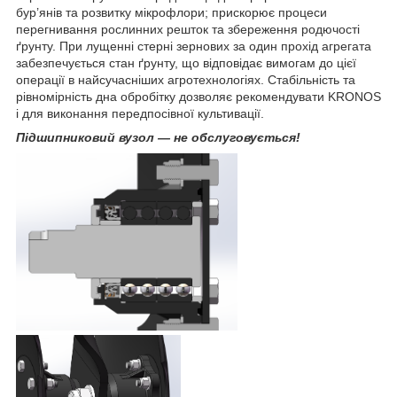
бур’янів та розвитку мікрофлори; прискорює процеси
перегнивання рослинних решток та збереження родючості
ґрунту. При лущенні стерні зернових за один прохід агрегата
забезпечується стан ґрунту, що відповідає вимогам до цієї
операції в найсучасніших агротехнологіях. Стабільність та
рівномірність дна обробітку дозволяє рекомендувати KRONOS
і для виконання передпосівної культивації.
Підшипниковий вузол — не обслуговується!