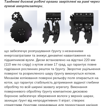
Тандемні дискові робочі органи закріплені на рамі через
гумові амортизатори
,
що забезпечує розпушування ґрунту з незначними
енергозатратами та знижує динамічні навантаження на
підшипникові вузли. Диски встановлено на відстані 220 мм
(110 мм по сліду) з кутом атаки 17 град, що гарантує повне
підрізання рослинних решток та ґрунту. Зворотне ущільнення
поверхні та розрихленого шару ґрунту виконується котком.
Механізм копіювання поверхні рельєфу поля опирається на
коток, що гарантує стабільність дотримання заданої глибини
обробітку по всій ширині захвату агрегату. Виконання
поверхневого обробітку ґрунту компактною дисковою
бороною забезпечує збереження вологи у верхніх шарах,
захищає ґрунт від непродуктивних її втрат; створює
сприятливе ґрунтове середовище для проростання насіння