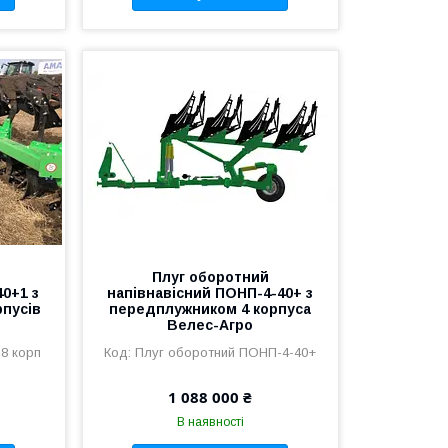
Плуг оборотний
40+1 з
напівнавісний ПОНП-4-40+ з
пусів
передплужником 4 корпуса
Велес-Агро
8 корп
Плуг оборотний ПОНП-4-40+
1 088 000 ₴
В наявності