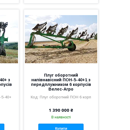
Плуг оборотний
40+ з
напівнавісний ПОН-5-40+1 з
пусів
передплужником 6 корпусів
Велес-Агро
-5-40+
Плуг оборотний ПОН 6 корп
1 390 000 ₴
В наявності
Купити