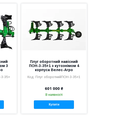
сний
Плуг оборотний навісний
ом 3
ПОН-3-35+1 з кутознімом 4
ро
корпуса Велес-Агро
-3-35+
Плуг оборотнийПОН-3-35+1
601 000 ₴
В наявності
Купити