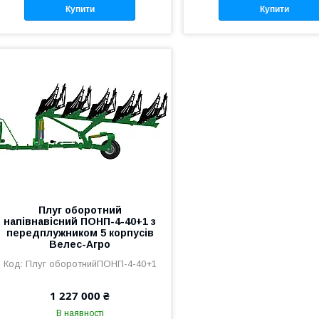
Купити
Купити
Плуг оборотний
напівнавісний ПОНП-4-40+1 з
передплужником 5 корпусів
Велес-Агро
Плуг оборотнийПОНП-4-40+1
1 227 000 ₴
В наявності