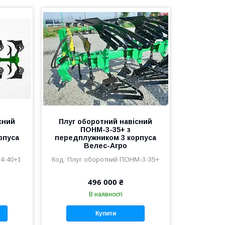
сний
Плуг оборотний навісний
ПОНМ-3-35+ з
рпуса
передплужником 3 корпуса
Велес-Агро
4-40+1
Плуг оборотний ПОНМ-3-35+
496 000 ₴
В наявності
Купити