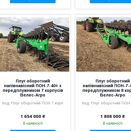
Плуг оборотний
Плуг оборотний
напівнавісний ПОН-7-40+ з
напівнавісний ПОН-7-
передплужником 7 корпусів
передплужником 8 кор
Велес-Агро
Велес-Агро
Плуг оборотний ПОН 7 корп
Плуг оборотний ПОН 
1 654 000 ₴
1 808 000 ₴
В наявності
В наявності