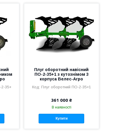
сний
Плуг оборотний навісний
жником
ПО-2-35+1 з кутознімом 3
гро
корпуса Велес-Агро
-2-35+
Плуг оборотний ПО-2-35+1
361 000 ₴
В наявності
Купити