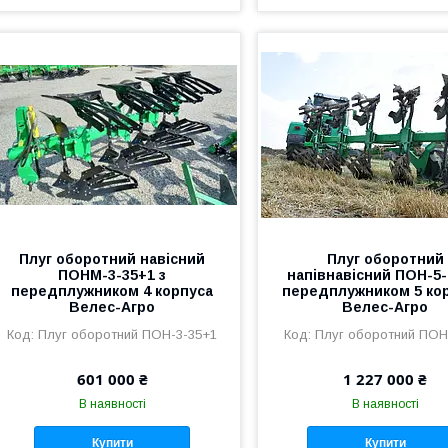
Плуг оборотний навісний
Плуг оборотний
ПОНМ-3-35+1 з
напівнавісний ПОН-5-
передплужником 4 корпуса
передплужником 5 кор
Велес-Агро
Велес-Агро
Плуг оборотний ПОН-3-35+1
Плуг оборотний ПОН
601 000 ₴
1 227 000 ₴
В наявності
В наявності
Купити
Купити