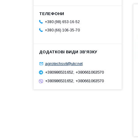
+380 (98) 653-16-52
+380 (66) 106-35-70
agrotechsvit@ukr.net
+380986531652, +380661063570
+380986531652, +380661063570