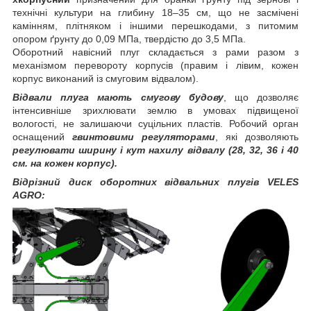
технічні культури на глибину 18‒35 см, що не засмічені
камінням, плітняком і іншими перешкодами, з питомим
опором ґрунту до 0,09 МПа, твердістю до 3,5 МПа.
Оборотний навісний плуг складається з рами разом з
механізмом перевороту корпусів (правим і лівим, кожен
корпус виконаний із смуговим відвалом).
Відвали плуга мають смугову будову
, що дозволяє
інтенсивніше зрихлювати землю в умовах підвищеної
вологості, не залишаючи суцільних пластів. Робочий орган
оснащений
гвинтовими регуляторами
, які дозволяють
регулювати ширину і кут нахилу відвалу (28, 32, 36 і 40
см. на кожен корпус).
Відрізний диск оборотних відвальних плугів VELES
AGRO: