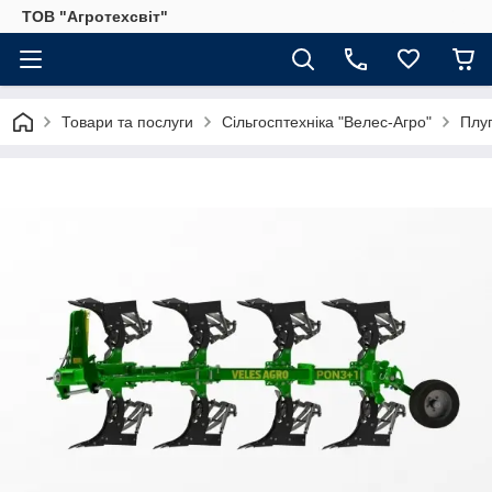
ТОВ "Агротехсвіт"
Товари та послуги
Сільгосптехніка "Велес-Агро"
Плуг