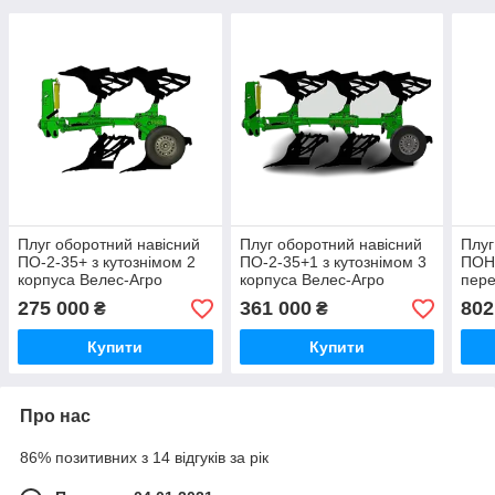
Плуг оборотний навісний
Плуг оборотний навісний
Плуг
ПО-2-35+ з кутознімом 2
ПО-2-35+1 з кутознімом 3
ПОН-
корпуса Велес-Агро
корпуса Велес-Агро
пер
корп
275 000
361 000
802
₴
₴
Купити
Купити
Про нас
86% позитивних з 14 відгуків за рік