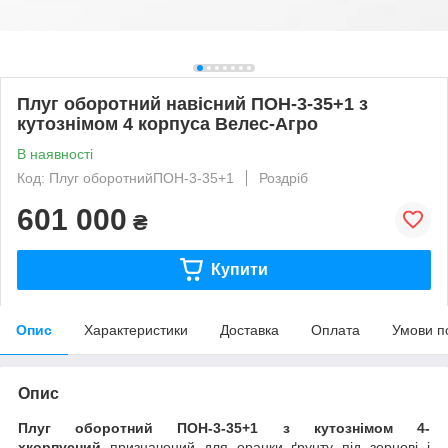
Плуг оборотний навісний ПОН-3-35+1 з
кутознімом 4 корпуса Велес-Агро
В наявності
Код: Плуг оборотнийПОН-3-35+1
Роздріб
601 000
₴
Купити
Опис
Характеристики
Доставка
Оплата
Умови п
Опис
Плуг оборотний ПОН-3-35+1 з кутознімом 4-
хкорпусний
призначений для оранки ґрунту під зернові і