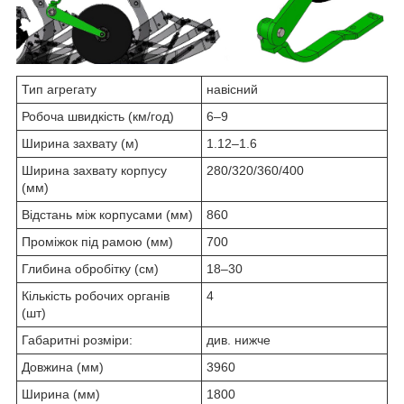
Тип агрегату
навісний
Робоча швидкість (км/год)
6‒9
Ширина захвату (м)
1.12‒1.6
Ширина захвату корпусу
280/320/360/400
(мм)
Відстань між корпусами (мм)
860
Проміжок під рамою (мм)
700
Глибина обробітку (см)
18‒30
Кількість робочих органів
4
(шт)
Габаритні розміри:
див. нижче
Довжина (мм)
3960
Ширина (мм)
1800