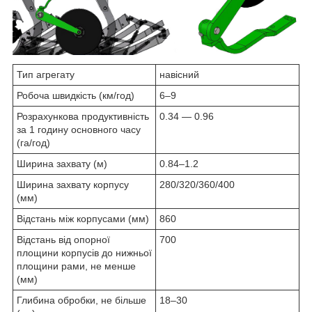
Тип агрегату
навісний
Робоча швидкість (км/год)
6‒9
Розрахункова продуктивність
0.34 — 0.96
за 1 годину основного часу
(га/год)
Ширина захвату (м)
0.84‒1.2
Ширина захвату корпусу
280/320/360/400
(мм)
Відстань між корпусами (мм)
860
Відстань від опорної
700
площини корпусів до нижньої
площини рами, не менше
(мм)
Глибина обробки, не більше
18‒30