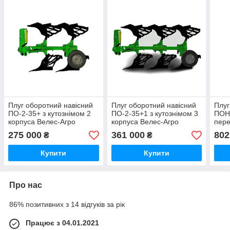
Плуг оборотний навісний
Плуг оборотний навісний
Плуг
ПО-2-35+ з кутознімом 2
ПО-2-35+1 з кутознімом 3
ПОН-
корпуса Велес-Агро
корпуса Велес-Агро
пер
корп
275 000
361 000
802
₴
₴
Купити
Купити
Про нас
86% позитивних з 14 відгуків за рік
Працює з 04.01.2021