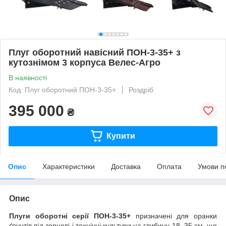
Плуг оборотний навісний ПОН-3-35+ з
кутознімом 3 корпуса Велес-Агро
В наявності
Код: Плуг оборотний ПОН-3-35+
Роздріб
395 000
₴
Купити
Опис
Характеристики
Доставка
Оплата
Умови п
Опис
Плуги оборотні серії ПОН-3-35+
призначені для оранки
ґрунтів під зернові і технічні культури на глибину 18‒35 см, що