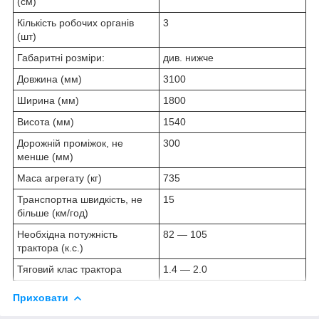
(см)
Кількість робочих органів
3
(шт)
Габаритні розміри:
див. нижче
Довжина (мм)
3100
Ширина (мм)
1800
Висота (мм)
1540
Дорожній проміжок, не
300
менше (мм)
Маса агрегату (кг)
735
Транспортна швидкість, не
15
більше (км/год)
Необхідна потужність
82 — 105
трактора (к.с.)
Тяговий клас трактора
1.4 — 2.0
Приховати