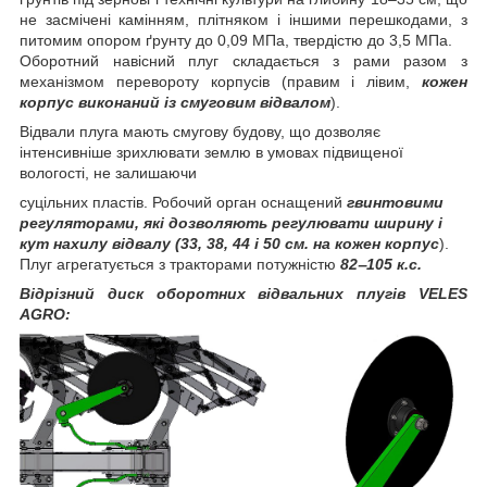
не засмічені камінням, плітняком і іншими перешкодами, з
питомим опором ґрунту до 0,09 МПа, твердістю до 3,5 МПа.
Оборотний навісний плуг складається з рами разом з
механізмом перевороту корпусів (правим і лівим,
кожен
корпус виконаний із смуговим відвалом
).
Відвали плуга мають смугову будову, що дозволяє
інтенсивніше зрихлювати землю в умовах підвищеної
вологості, не залишаючи
суцільних пластів. Робочий орган оснащений
гвинтовими
регуляторами, які дозволяють регулювати ширину і
кут нахилу відвалу (33, 38, 44 і 50 см. на кожен корпус
).
Плуг агрегатується з тракторами потужністю
82‒105 к.с.
Відрізний диск оборотних відвальних плугів VELES
AGRO: