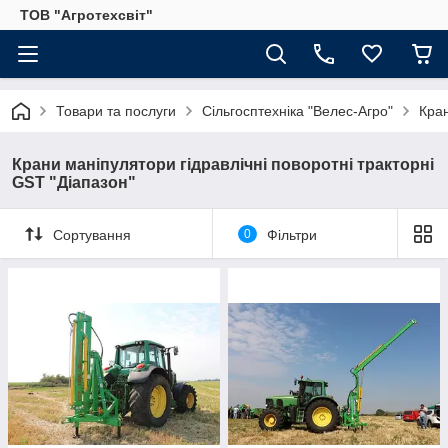
ТОВ "Агротехсвіт"
Товари та послуги
Сільгосптехніка "Велес-Агро"
Кран
Крани маніпулятори гідравлічні поворотні тракторні
GST "Діапазон"
Сортування
0
Фільтри