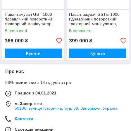
Навантажувач GST 1000
Навантажувач GSTм-1000
гідравлічний поворотний
гідравлічний поворотний
тракторний маніпулятор,
тракторний маніпулятор,
висота 6,5 м, вантаж. до 3
висота 6,5 м, вантаж. до 3
В наявності
В наявності
тонн
тонн
366 000
399 000
₴
₴
Купити
Купити
Про нас
86% позитивних з 14 відгуків за рік
Працює з 04.01.2021
м. Запоріжжя
69106, вулиця Історична, буд. 39, Запоріжжя, Україна
Контакти
Сьогодні вихідний