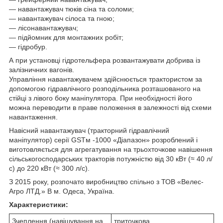
— навантажувач тюків сіна та соломи;
— навантажувач сілоса та гною;
— лісонавантажувач;
— підйомник для монтажних робіт;
— гідробур.
А при установці гідротельфера розвантажувати добрива із
залізничних вагонів.
Управління навантажувачем здійснюється трактористом за
допомогою гідравлічного розподільника розташованого на
стійці з лівого боку маніпулятора. При необхідності його
можна переводити в праве положення в залежності від схеми
навантаження.
Навісний навантажувач (тракторний гідравлічний
маніпулятор) серії GSTм -1000 «Діапазон» розроблений і
виготовляється для агрегатування на трьохточкове навішення
сільськогосподарських тракторів потужністю від 30 кВт (≈ 40 л/
с) до 220 кВт (≈ 300 л/с).
З 2015 року, розпочато виробництво спільно з ТОВ «Велес-
Агро ЛТД.» В м. Одеса, Україна.
Характеристики:
Зчеплення (навішування на
триточкова