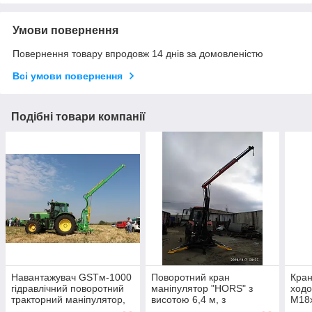
Умови повернення
Повернення товару впродовж 14 днів за домовленістю
Всі умови повернення
Подібні товари компанії
Навантажувач GSTм-1000
Поворотний кран
Кран
гідравлічний поворотний
маніпулятор "HORS" з
ходо
тракторний маніпулятор,
висотою 6,4 м, з
М18
висота 6,5 м, вантаж. до 3
гідравлічними