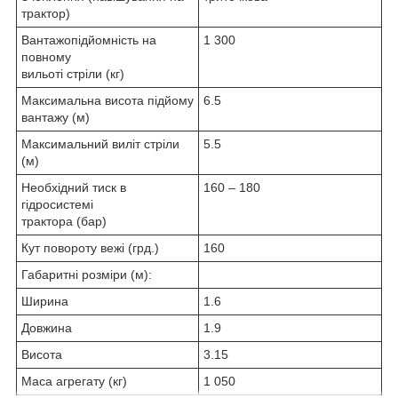
трактор)
Вантажопідйомність на
1 300
повному
вильоті стріли (кг)
Максимальна висота підйому
6.5
вантажу (м)
Максимальний виліт стріли
5.5
(м)
Необхідний тиск в
160 ‒ 180
гідросистемі
трактора (бар)
Кут повороту вежі (грд.)
160
Габаритні розміри (м):
Ширина
1.6
Довжина
1.9
Висота
3.15
Маса агрегату (кг)
1 050