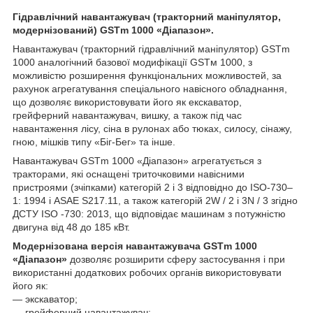
Гідравлічний навантажувач (тракторний маніпулятор,
модернізований)
GSTm
1000 «Діапазон».
Навантажувач (тракторний гідравлічний маніпулятор) GSTm
1000 аналогічний базової модифікації GSTм 1000, з
можливістю розширення функціональних можливостей, за
рахунок агрегатування спеціального навісного обладнання,
що дозволяє використовувати його як екскаватор,
грейферний навантажувач, вишку, а також під час
навантаження лісу, сіна в рулонах або тюках, силосу, сінажу,
гною, мішків типу «Біг-Бег» та інше.
Навантажувач GSTm 1000 «Діапазон» агрегатується з
тракторами, які оснащені триточковими навісними
пристроями (зчіпками) категорій 2 і 3 відповідно до ISO-730‒
1: 1994 і ASAE S217.11, а також категорій 2W / 2 і 3N / 3 згідно
ДСТУ ISO -730: 2013, що відповідає машинам з потужністю
двигуна від 48 до 185 кВт.
Модернізована версія навантажувача GSTm 1000
«Діапазон»
дозволяє розширити сферу застосування і при
використанні додаткових робочих органів використовувати
його як:
— экскаватор;
— грейферний навантажувач;