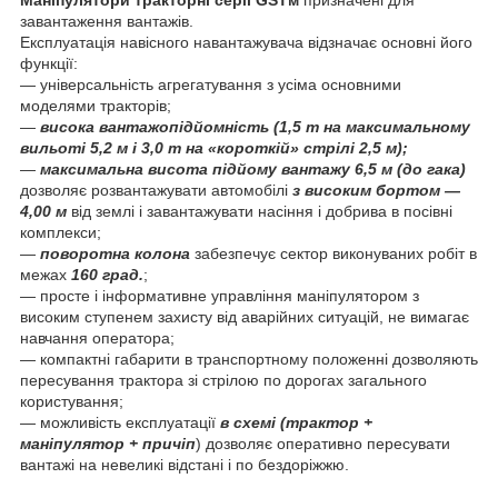
завантаження вантажів.
Експлуатація навісного навантажувача відзначає основні його
функції:
— універсальність агрегатування з усіма основними
моделями тракторів;
—
висока вантажопідйомність (1,5 т на максимальному
вильоті 5,2 м і 3,0 т на «короткій» стрілі 2,5 м);
—
максимальна висота підйому вантажу 6,5 м (до гака)
дозволяє розвантажувати автомобілі
з високим бортом —
4,00 м
від землі і завантажувати насіння і добрива в посівні
комплекси;
—
поворотна колона
забезпечує сектор виконуваних робіт в
межах
160 град.
;
— просте і інформативне управління маніпулятором з
високим ступенем захисту від аварійних ситуацій, не вимагає
навчання оператора;
— компактні габарити в транспортному положенні дозволяють
пересування трактора зі стрілою по дорогах загального
користування;
— можливість експлуатації
в схемі (трактор +
маніпулятор + причіп
) дозволяє оперативно пересувати
вантажі на невеликі відстані і по бездоріжжю.