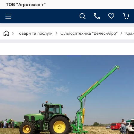
ТОВ "Агротехсвіт"
Товари та послуги
Сільгосптехніка "Велес-Агро"
Кран