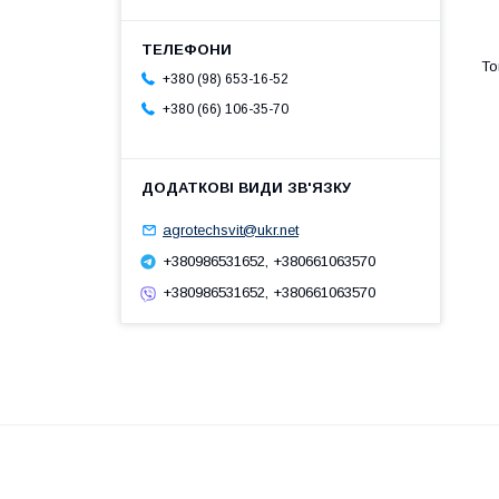
+380 (98) 653-16-52
+380 (66) 106-35-70
agrotechsvit@ukr.net
+380986531652, +380661063570
+380986531652, +380661063570