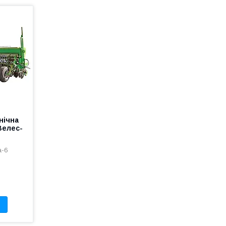
нічна
Велес-
а-6