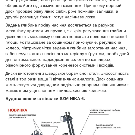
оберігає його від засмічення камінням. При цьому перший
диск прорізає рівну лінію сівби, ріже пожнивні залишки, а
другий розпушує ґрунт і готує насіннєве ложе.
Задана глибина посіву насіння досягається за рахунок
механізму притискних пружин, які крім регулювання глибини
дозволяють механізму сошника копіювати поверхню посівної
площі. Розташоване за сошником прикочуюче, регулююче
колесо, підтримує чітке ведення глибини загортання насіння,
забезпечує контакт посівного матеріалу з ґрунтом, необхідний
для оптимального надходження вологи по капілярах,
рівномірного формування кореневої системи і всходів.
Диски виготовлені з шведської борвмісної сталі. Зносостійкість
сталі в три рази вище її вітчизняних аналогів. Диск сошника
комплектується дворядним радіально-упорним підшипником з
манжетним ущільненням і пилозахисною кришкою.
Будова сошника сівалки
SZM NIKA
6: