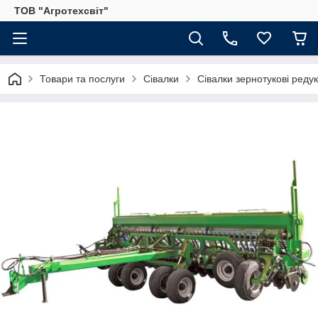
ТОВ "Агротехсвіт"
Товари та послуги
Сівалки
Сівалки зернотукові редук