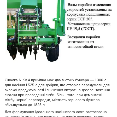
Сівалка NIKA 4 причіпна має два містких бункера — 1300 л
для насіння і 525 л для добрив, що створює передумови для
високої продуктивності і зниження витрат на дозавантаження
сівалки при проведенні сівби. Більш того, при демонтажі
міжбункерної перегородки, місткість зернового бункера
збільшується до 1825 л.
Для формування ідеального насіннєвого ложе застосована
конструкція зміщеного розміщення дисків сошника, також