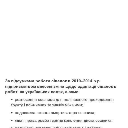
За підсумками роботи сівалок в 2010‒2014 р.р.
підприємством внесені зміни щодо адаптації сівалок в
роботі на українських полях, а саме:
рознесення сошників для поліпшеного проходження
ґрунту і пожнивних залишків між ними;
подовжена штанга амортизатора сошника;
ліва і права різьба гвинтів кріплення диска сошника;
розширені горловини бункерів зерна і добрив;