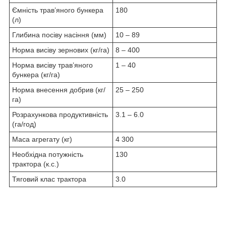
Ємність трав’яного бункера
180
(л)
Глибина посіву насіння (мм)
10 ‒ 89
Норма висіву зернових (кг/га)
8 ‒ 400
Норма висіву трав’яного
1 ‒ 40
бункера (кг/га)
Норма внесення добрив (кг/
25 ‒ 250
га)
Розрахункова продуктивність
3.1 ‒ 6.0
(га/год)
Маса агрегату (кг)
4 300
Необхідна потужність
130
трактора (к.с.)
Тяговий клас трактора
3.0