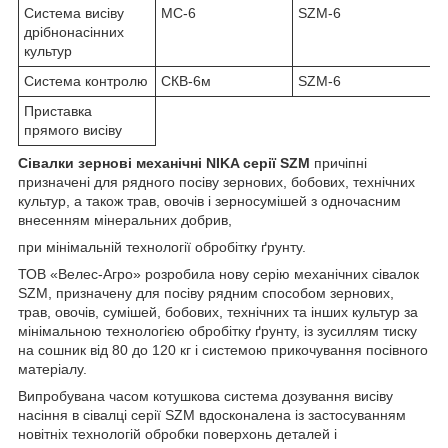
Система висіву
МС-6
SZM-6
дрібнонасінних
культур
Система контролю
СКВ-6м
SZM-6
Приставка
прямого висіву
Сівалки зернові механічні NIKA серії SZM
причіпні
призначені для рядного посіву зернових, бобових, технічних
культур, а також трав, овочів і зерносумішей з одночасним
внесенням мінеральних добрив,
при мінімальній технології обробітку ґрунту.
ТОВ «Велес-Агро» розробила нову серію механічних сівалок
SZM, призначену для посіву рядним способом зернових,
трав, овочів, сумішей, бобових, технічних та інших культур за
мінімальною технологією обробітку ґрунту, із зусиллям тиску
на сошник від 80 до 120 кг і системою прикочування посівного
матеріалу.
Випробувана часом котушкова система дозування висіву
насіння в сівалці серії SZM вдосконалена із застосуванням
новітніх технологій обробки поверхонь деталей і