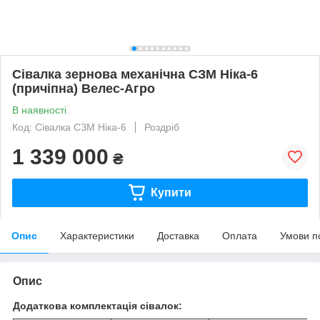
Сівалка зернова механічна СЗМ Ніка-6
(причіпна) Велес-Агро
В наявності
Код: Сівалка СЗМ Ніка-6
Роздріб
1 339 000
₴
Купити
Опис
Характеристики
Доставка
Оплата
Умови п
Опис
Додаткова комплектація сівалок: