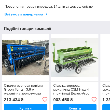
Повернення товару впродовж 14 днів за домовленістю
Всі умови повернення
Подібні товари компанії
Сівалка зернова навісна
Сівалка зернова
Сіва
Green Terra - 3,6 м
механічна СЗМ Ніка-4
меха
механічна зернотукова
(причіпна) Велес-Агро
(при
для рядкового посіву
213 434
903 450
1 3
₴
₴
Купити
Купити