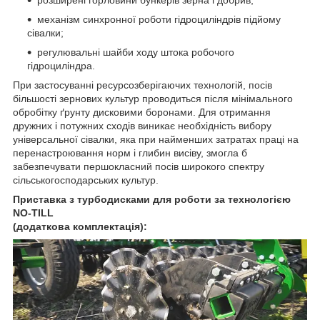
механізм синхронної роботи гідроциліндрів підйому
сівалки;
регулювальні шайби ходу штока робочого
гідроциліндра.
При застосуванні ресурсозберігаючих технологій, посів
більшості зернових культур проводиться після мінімального
обробітку ґрунту дисковими боронами. Для отримання
дружних і потужних сходів виникає необхідність вибору
універсальної сівалки, яка при найменших затратах праці на
перенастроювання норм і глибин висіву, змогла б
забезпечувати першокласний посів широкого спектру
сільськогосподарських культур.
Приставка з турбодисками для роботи за технологією
NO-TILL
(додаткова комплектація):