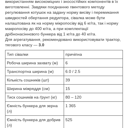
використанням високоміцних і зносостійких компонентів в їх
виготовленні. Завдяки поєднанню гвинтового методу
регулювання котушок на задану норму висіву і перемикання
швидкостей обертання редуктора, сівалка може бути
налаштована як на норму мікропосіву від 6 кг/га, так і норму
макропосіву до 400 кг/га, а при комплектації
дрібнонасіннєвого бункера від 1 кг/га до 40 кг/га.
Для агрегатування, рекомендовано використовувати трактор,
тягового класу —
3.0
Тип сівалки
причіпна
Робоча ширина захвату (м)
6
Транспортна ширина (м)
6.0 / 2.5
Кількість сошників (шт)
39
Ширина міжряддя (см)
15
Тиск сошників на ґрунт (кг)
80 ‒ 120
Ємність бункера для зерна
1 365
(л)
Ємність бункера для добрив
525
(л)