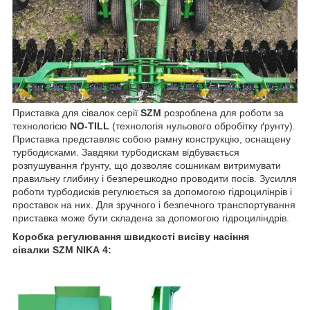
Приставка для сівалок серії
SZM
розроблена для роботи за
технологією
NO-TILL
(технологія нульового обробітку ґрунту).
Приставка представляє собою рамну конструкцію, оснащену
турбодисками. Завдяки турбодискам відбувається
розпушування ґрунту, що дозволяє сошникам витримувати
правильну глибину і безперешкодно проводити посів. Зусилля
роботи турбодисків регулюється за допомогою гідроцилінрів і
проставок на них. Для зручного і безпечного транспортування
приставка може бути складена за допомогою гідроциліндрів.
Коробка регулювання швидкості висіву насіння
сівалки
SZM NIKA
4: