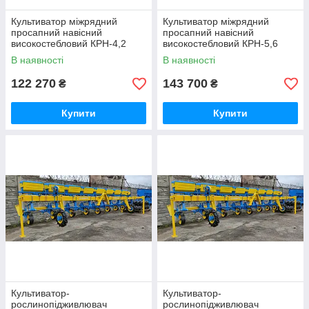
Культиватор міжрядний
Культиватор міжрядний
просапний навісний
просапний навісний
високостебловий КРН-4,2
високостебловий КРН-5,6
(КНП-4,2-01) без тукової
(КНП-5,6-01) без тукової
В наявності
В наявності
системи
системи
122 270
143 700
₴
₴
Купити
Купити
Культиватор-
Культиватор-
рослинопідживлювач
рослинопідживлювач