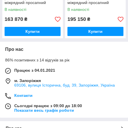
міжрядний просапний
міжрядний просапний
навісний високостебловий
навісний високостебловий
В наявності
В наявності
КРН-4,2 (КНП-4,2)
КРН-5,6 (КНП-5,6)
163 870
195 150
₴
₴
Купити
Купити
Про нас
86% позитивних з 14 відгуків за рік
Працює з 04.01.2021
м. Запоріжжя
69106, вулиця Історична, буд. 39, Запоріжжя, Україна
Контакти
Сьогодні працює з 09:00 до 18:00
Показати весь графік роботи