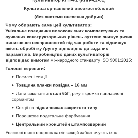
Культиватор-навісний високостебловий
(без системи внесення добрив)
Чому обирають саме цей культиватор:
Унікальне поєднання високоякісних комплектуючих та
сучасних конструкторських рішень суттєво знижує ризик
виникнення несправностей під час роботи та підвищує
якість обробітку ґрунту відповідно до заданих
параметрів. Виробництво даних культиваторів
відповідає вимогам
міжнародного стандарту ISO 9001:2015
:
Головні переваги:
Посилені секції
Товщина планки повідка – 16 мм
Лапи виконані зі
сталі 65Г
, ріжучі кромки наплавлені
сормайтом
Секції на
підшипниках закритого типу
Порошкове подетальне фарбування
Центральний кронштейн штампозварний
Резинові шини опорних катків секцій забезпечують їхнє