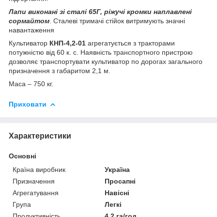
Лапи виконані зі сталі 65Г, ріжучі кромки наплавлені
сормайтом
. Сталеві тримачі стійок витримують значні
навантаження
Культиватор
КНП-4,2-01
агрегатується з тракторами
потужністю від 60 к. с. Наявність транспортного пристрою
дозволяє транспортувати культиватор по дорогах загального
призначення з габаритом 2,1 м.
Маса – 750 кг.
Приховати
Характеристики
Основні
Країна виробник
Україна
Призначення
Просапні
Агрегатування
Навісні
Група
Легкі
Продуктивність
4.2 га/год