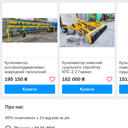
Культиватор-
Культиватор навісний
Куль
рослинопідживлювач
суцільного обробітку
наві
міжрядний просапний
КПС-2,2 Гермес
підш
навісний високостебловий
посилений 3 ряда,
6 ря
195 150
162 000
151
₴
₴
КРН-5,6 (КНП-5,6)
ширина 2,2 м з
пружинними стійками
Купити
Купити
Про нас
86% позитивних з 14 відгуків за рік