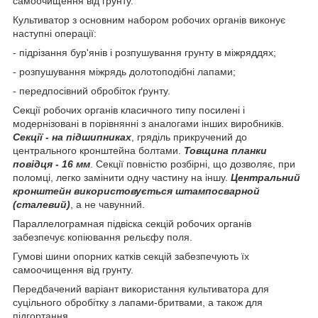
самоочищення від грунту.
Культиватор з основним набором робочих органів виконує
наступні операції:
- підрізання бур'янів і розпушування грунту в міжряддях;
- розпушування міжрядь долотоподібні лапами;
- передпосівний обробіток ґрунту.
Секції робочих органів класичного типу посилені і
модернізовані в порівнянні з аналогами інших виробників.
Секції - на підшипниках
, гряділь прикручений до
центрального кронштейна болтами.
Товщина планки
повідця - 16 мм
. Секції повністю розбірні, що дозволяє, при
поломці, легко замінити одну частину на іншу.
Центральний
кронштейн використовується штампосварной
(сталевий)
, а не чавунний.
Параллелограмная підвіска секцій робочих органів
забезпечує копіювання рельєфу поля.
Гумові шини опорних катків секцій забезпечують їх
самоочищення від грунту.
Передбачений варіант використання культиватора для
суцільного обробітку з лапами-бритвами, а також для
підгортання.