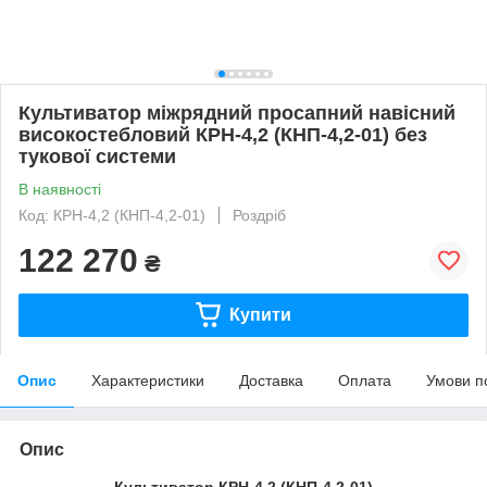
Культиватор міжрядний просапний навісний
високостебловий КРН-4,2 (КНП-4,2-01) без
тукової системи
В наявності
Код: КРН-4,2 (КНП-4,2-01)
Роздріб
122 270
₴
Купити
Опис
Характеристики
Доставка
Оплата
Умови п
Опис
Культиватор КРН-4,2 (
КНП-4,2-01)