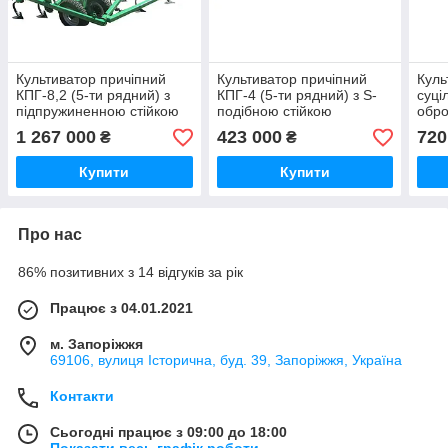
Культиватор причіпний
Культиватор причіпний
Куль
КПГ-8,2 (5-ти рядний) з
КПГ-4 (5-ти рядний) з S-
суці
підпружиненною стійкою
подібною стійкою
обро
суцільного передпосівного
суцільного передпосівного
шири
1 267 000
423 000
720
₴
₴
і парового обробітку,
і парового обробітку,
ширина 8,2 м
ширина 4 м
Купити
Купити
Про нас
86% позитивних з 14 відгуків за рік
Працює з 04.01.2021
м. Запоріжжя
69106, вулиця Історична, буд. 39, Запоріжжя, Україна
Контакти
Сьогодні працює з 09:00 до 18:00