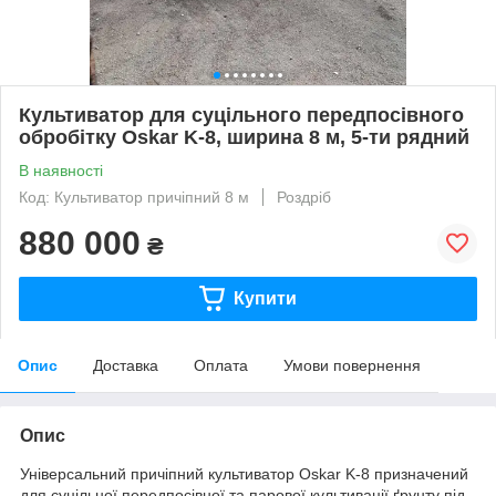
Культиватор для суцільного передпосівного
обробітку Oskar K-8, ширина 8 м, 5-ти рядний
В наявності
Код: Культиватор причіпний 8 м
Роздріб
880 000
₴
Купити
Опис
Доставка
Оплата
Умови повернення
Опис
Універсальний причіпний культиватор Oskar K-8 призначений
для суцільної передпосівної та парової культивації ґрунту під