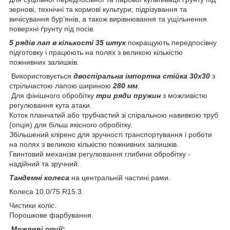
зернові, технічні та кормові культури; підрізування та
вичісування бур’янів, а також вирівнювання та ущільнення
поверхні ґрунту під посів.
5 рядів лап в кількості 35 штук
покращують передпосівну
підготовку і працюють на полях з великою кількістю
пожнивних залишків.
Використовується
двоспіральна імпортна стійка 30х30
з
стрільчастою лапою шириною
280 мм
.
Для фінішного обробітку
три ряди пружин
з можливістю
регулювання кута атаки.
Коток планчатий або трубчастий зі спіральною навивкою труб
(опція) для більш якісного обробітку.
Збільшений кліренс для зручності транспортування і роботи
на полях з великою кількістю пожнивних залишків.
Гвинтовий механізм регулювання глибини обробітку -
надійний та зручний.
Тандемні колеса
на центральній частині рами.
Колеса 10.0/75 R15.3.
Чистики коліс.
Порошкове фарбування.
Можливі опції: