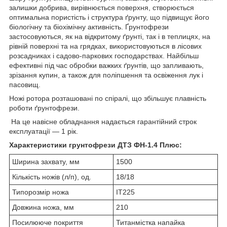
залишки добрива, вирівнюється поверхня, створюється
оптимальна пористість і структура ґрунту, що підвищує його
біологічну та біохімічну активність. Ґрунтофрези
застосовуються, як на відкритому ґрунті, так і в теплицях, на
рівній поверхні та на грядках, використовуються в лісових
розсадниках і садово-паркових господарствах. Найбільш
ефективні під час обробки важких ґрунтів, що запливають,
зрізання купин, а також для поліпшення та освіження лук і
пасовищ.
Ножі ротора розташовані по спіралі, що збільшує плавність
роботи ґрунтофрези.
На це навісне обладнання надається гарантійний строк
експлуатації — 1 рік.
Характеристики грунтофрези ДТЗ ФН-1.4 Плюс:
Ширина захвату, мм
1500
Кількість ножів (л/п), од.
18/18
Типорозмір ножа
IT225
Довжина ножа, мм
210
Посилююче покриття
Титанмістка напайка