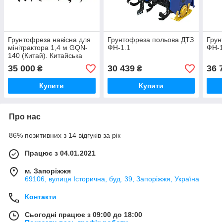
Грунтофреза навісна для
Грунтофреза польова ДТЗ
Грун
мінітрактора 1,4 м GQN-
ФН-1.1
ФН-1
140 (Китай). Китайська
фреза, ширина 1,4 м
35 000
30 439
36 
₴
₴
Купити
Купити
Про нас
86% позитивних з 14 відгуків за рік
Працює з 04.01.2021
м. Запоріжжя
69106, вулиця Історична, буд. 39, Запоріжжя, Україна
Контакти
Сьогодні працює з 09:00 до 18:00