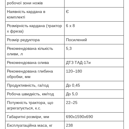
робочої зони ножів
Наявність кардана в
Є
комплекті
Розмірність кардана (трактор
6 х 8
х фреза)
Розмір редуктора
Посилений
Рекомендована кількість
5,3
оливи, л
Рекомендована олива
ДТЗ ТАД-17и
Рекомендована глибина
120–180
обробки, мм
Продуктивність, га/год
До 0,45
Робоча швидкість, км/год
До 5,0
Потужність трактора, що
22–25
агрегатується, к.с.
Габаритні розміри, мм
690x1590x690
Експлуатаційна маса, кг
238