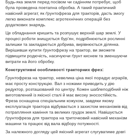
Будь-яка земля перед посівом чи садінням потребує, щоб
була проведена поетапна обробка. А такий практичний
навісний агрегат, як ґрунтофреза для тракторів, дасть змогу
легко виконати комплекс агротехнічних операцій без
додаткових знарядь.
Це обладнання кришить та розпушує верхній шар землі. У
процесі роботи знищується бур'ян, подрібнюються рослинні
залишки та закладаються добрива, вирівнюється ділянка.
Вирішивши купити ґрунтофрезу на трактор, ви зможете
підвищити родючість, насичуючи ґрунт киснем та зменшуючи
витрати на його обробку.
Конструктивні особливості тракторних фрез:
Ґрунтофреза на трактор, невелика ціна якої порадує аграріїв,
має просту конструкцію. Вал з ножами приводить у дію
редуктор, розташований по центру. Кожен шаблеподібний ніж
виготовлений із якісної сталі й має високу зносостійкість.
Фреза оснащена спеціальним кожухом, завдяки якому
експлуатація трактора відбувається з захистом механізмів від
потрапляння каміння та великих грудок землі. Навішується
ґрунтофреза для трактора на триточковий навісний механізм
машини та працює від вала відбору потужності.
За належного догляду цей якісний агрегат слугуватиме довгі