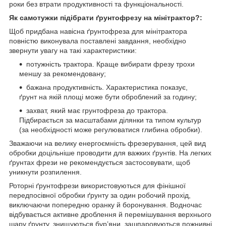
роки без втрати продуктивності та функціональності.
Як самотужки підібрати ґрунтофрезу на мінітрактор?:
Щоб придбана навісна ґрунтофреза для мінітрактора
повністю виконувала поставлені завдання, необхідно
звернути увагу на такі характеристики:
потужність трактора. Краще вибирати фрезу трохи
меншу за рекомендовану;
бажана продуктивність. Характеристика показує,
ґрунт на якій площі може бути оброблений за годину;
захват, який має грунтофреза до трактора.
Підбирається за масштабами ділянки та типом культур
(за необхідності може регулюватися глибина обробки).
Зважаючи на велику енергоємність фрезерування, цей вид
обробки доцільніше проводити для важких ґрунтів. На легких
ґрунтах фрези не рекомендується застосовувати, щоб
уникнути розпилення.
Роторні ґрунтофрези використовуються для фінішної
передпосівної обробки ґрунту за один робочий прохід,
виключаючи попередню оранку й боронування. Водночас
відбувається активне дроблення й перемішування верхнього
шару ґрунту, знищуються бур’яни, зашпаровуються пожнивні