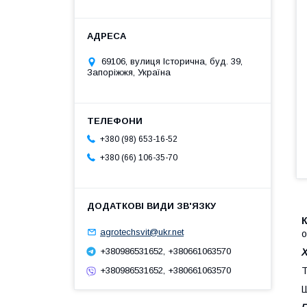
69106, вулиця Історична, буд. 39,
Запоріжжя, Україна
+380 (98) 653-16-52
+380 (66) 106-35-70
agrotechsvit@ukr.net
о
+380986531652, +380661063570
Т
+380986531652, +380661063570
Ш