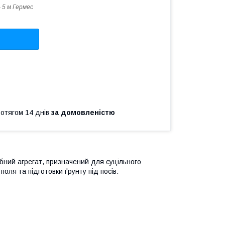
 5 м Гермес
ротягом 14 днів
за домовленістю
бний агрегат, призначений для суцільного
оля та підготовки ґрунту під посів.