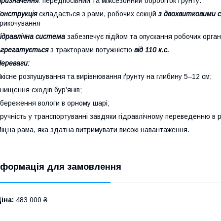
ризначення
: передпосівний та міжсезонний обробіток ґрунту.
онструкція
складається з рами, робочих секцій
з двохвитковими 
рикочування
ідравлічна система
забезпечує підйом та опускання робочих орган
Агрегатується
з тракторами потужністю
від 110 к.с.
ереваги:
кісне розпушування та вирівнювання ґрунту на глибину 5–12 см;
нищення сходів бур’янів;
береження вологи в орному шарі;
ручність у транспортуванні завдяки гідравлічному переведенню в
іцна рама, яка здатна витримувати високі навантаження.
нформація для замовлення
іна:
483 000 ₴