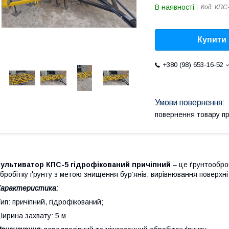
В наявності
Код:
КПС-
Купити
+380 (98) 653-16-52
повернення товару п
Культиватор КПС-5 гідрофікований причіпний
– це ґрунтообро
бробітку ґрунту з метою знищення бур’янів, вирівнювання поверхні п
Характеристика:
ип: причіпний, гідрофікований;
ирина захвату: 5 м