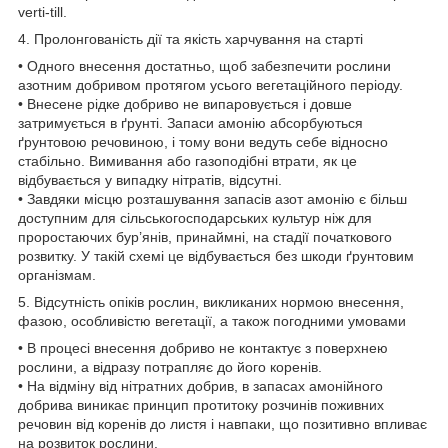
verti-till.
4. Пролонгованість дії та якість харчування на старті
• Одного внесення достатньо, щоб забезпечити рослини
азотним добривом протягом усього вегетаційного періоду.
• Внесене рідке добриво не випаровується і довше
затримується в ґрунті. Запаси амонію абсорбуються
ґрунтовою речовиною, і тому вони ведуть себе відносно
стабільно. Вимивання або газоподібні втрати, як це
відбувається у випадку нітратів, відсутні.
• Завдяки місцю розташування запасів азот амонію є більш
доступним для сільськогосподарських культур ніж для
проростаючих бур’янів, принаймні, на стадії початкового
розвитку. У такій схемі це відбувається без шкоди ґрунтовим
організмам.
5. Відсутність опіків рослин, викликаних нормою внесення,
фазою, особливістю вегетації, а також погодними умовами
• В процесі внесення добриво не контактує з поверхнею
рослини, а відразу потрапляє до його коренів.
• На відміну від нітратних добрив, в запасах амонійного
добрива виникає принцип протитоку розчинів поживних
речовин від коренів до листя і навпаки, що позитивно впливає
на розвиток рослини.