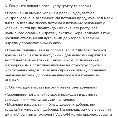
6. Розкриття повного потенціалу ґрунту та рослин
• Поглинання амонію корінням рослин відбувається
контрольовано, в залежності від поточної продуктивності маси
листя. А взаємно висока потреба в поживних речовинах у
коренів і листя призводить до інтенсивного росту, без
надмірного осідання нітратів у листках і коренеплодах. Отже,
рослини стають менш чутливими до хвороб, а залишки
нітратів у продуктах значно нижчі.
• Поживні залишки, такі як солома, з VULKAN зберігаються
довше і залишаються доступними для дощових черв’яків в
якості джерела живлення. Таким чином, розмноження
мікроорганізмів позитивно впливає на структуру ґрунту і
інфільтрацію опадів. Тому для сприяння обміну органічної
речовини нітратні добрива не вписуються в концепцію
VULKAN.
7. Оптимізація витрат і високий рівень рентабельності
• Зменшення загальної кількості проходів і відсутність
закладення — менші затрати на паливо.
• Можливе використання більш дешевих добрив, ніж
традиційні мінеральні добрива. Наприклад: замість внесення
аміачної селітри в технології VULKAN можна використовувати