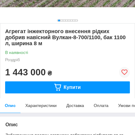
Агрегат інжекторного внесення рідких
добрив навісний Вулкан-8-700/1100, бак 1100
л, ширина 8 м
В наявності
Роздріб
1 443 000
₴
Купити
Опис
Характеристики
Доставка
Оплата
Умови п
Опис
Забезпечення рослин азотними добривами відбувається за