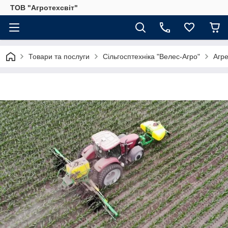
ТОВ "Агротехсвіт"
Товари та послуги
Сільгосптехніка "Велес-Агро"
Агре