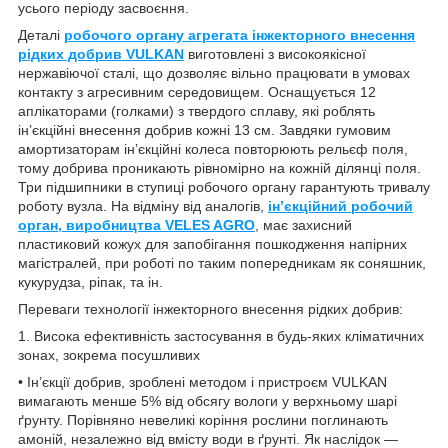
усього періоду засвоєння.
Деталі
робочого органу агрегата інжекторного внесення
рідких добрив VULKAN
виготовлені з високоякісної
нержавіючої сталі, що дозволяє вільно працювати в умовах
контакту з агресивним середовищем. Оснащується 12
аплікаторами (голками) з твердого сплаву, які роблять
ін’єкційні внесення добрив кожні 13 см. Завдяки гумовим
амортизаторам ін’єкційні колеса повторюють рельєф поля,
тому добрива проникають рівномірно на кожній ділянці поля.
Три підшипники в ступиці робочого органу гарантують тривалу
роботу вузла. На відміну від аналогів,
ін’єкційний робочий
орган, виробництва VELES AGRO
, має захисний
пластиковий кожух для запобігання пошкодження напірних
магістралей, при роботі по таким попередникам як соняшник,
кукурудза, ріпак, та ін.
Переваги технології інжекторного внесення рідких добрив:
1. Висока ефективність застосування в будь-яких кліматичних
зонах, зокрема посушливих
• Ін’єкції добрив, зроблені методом і пристроєм VULKAN
вимагають менше 5% від обсягу вологи у верхньому шарі
ґрунту. Порівняно невеликі коріння рослини поглинають
амоній, незалежно від вмісту води в ґрунті. Як наслідок —