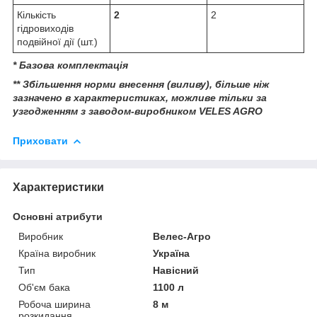
Кількість
2
2
гідровиходів
подвійної дії (шт.)
* Базова комплектація
** Збільшення норми внесення (виливу), більше ніж
зазначено в характеристиках, можливе тільки за
узгодженням з заводом-виробником VELES AGRO
Приховати
Характеристики
Основні атрибути
Виробник
Велес-Агро
Країна виробник
Україна
Тип
Навісний
Об'єм бака
1100 л
Робоча ширина
8 м
розкидання