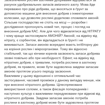
рахунок удобрювальних запасів аміачного азоту. Мова йде
переважно про рідкі добрива, що вносяться в ґрунт за
допомогою машини для внесення добрив з інжекторними
колесами, що дозволяє рослині додатково споживати амоній.
Сільське господарство не стоїть на місці — розробки і
дослідження пропонують новий тип, процес і погляд на
внесення добрив КАС. Але для чого відмовлятися від НІТРАТУ
і чому краще застосовувати АМОНІЙ? Амоній, на відміну від
нітрату, є сорбентом, він відкладається в ґрунті і не
вимивається. Запаси амонію всередині мають інгібіторну дію
на коріння рослин і мікроорганізми. Тому він відносно
стабільний, так що кінчики коренів засвоюють запаси добрива
ззовні повільно або при необхідності. Ефект, на відміну від
нітратних добрив, є тривалим, потреба рослини в азотному
добриві, як правило, може бути задоволена завдяки запасам
амонію протягом усього періоду засвоєння.
Важливим у цьому відношенні є оптимальний час
застосування; часовий проміжок у даному випадку менше, ніж
при внесенні нітратного добрива. Цілеспрямоване
використання соломи, а також фіксація попередників і
наступних культур є важливими передумовами при відмові від
нітратного добрива. Завдяки запасам амонію потреба
рослини в азотному добриві може бути задоволена протягом