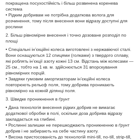
покращена посухостійкість і більш розвинена коренева
система
• Рідким добривам не потрібна додаткова волога для
розчинення, тому після внесення вони відразу доступні для
рослини
2. Більш рівномірне внесення і точно дозоване розподіл по
площі
• Спеціальні ін’єкційні колеса виготовлені з нержавіючої сталі.
Вони оснащуються 12 спицями (голками) з твердого сплаву,
які роблять ін’єкції азоту кожні 13 см. Відстань між колесами —
25 см., тобто на 1 кв. м. здійснюється 31 впорскування
рівномірних порцій.
• Завдяки гумовим амортизаторам ін’єкційні колеса
повторюють рельєф поля, тому добрива проникають
рівномірно на кожній ділянці поля.
3. Швидке проникнення в ґрунт
• Дана технологія внесення рідких добрив не вимагає
додаткової обробки в полі, оскільки доза добрива відразу
закладається на глибині.
• Рослинні залишки не перешкоджають проникненню в ґрунт
добрив і не забирають на себе частину азоту.
• Висока пристосованість до технологій mini-till, no-till, strip-till,