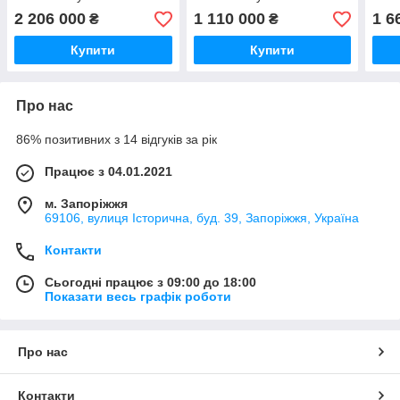
250/1100, бак 1100 л,
700/500, бак 500 л,
250/
2 206 000
1 110 000
1 6
₴
₴
ширина 10 м
ширина 6 м
шир
Купити
Купити
Про нас
86% позитивних з 14 відгуків за рік
Працює з 04.01.2021
м. Запоріжжя
69106, вулиця Історична, буд. 39, Запоріжжя, Україна
Контакти
Сьогодні працює з 09:00 до 18:00
Показати весь графік роботи
Про нас
Контакти