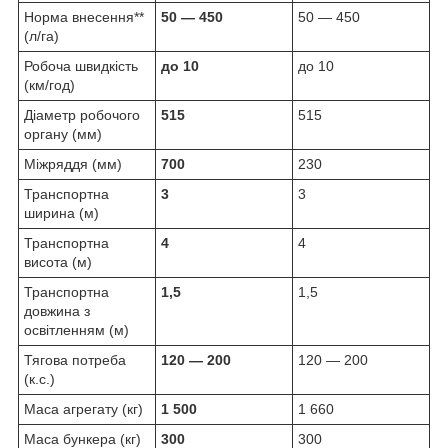
Норма внесення**
50 — 450
50 — 450
(л/га)
Робоча швидкість
до 10
до 10
(км/год)
Діаметр робочого
515
515
органу (мм)
Міжряддя (мм)
700
230
Транспортна
3
3
ширина (м)
Транспортна
4
4
висота (м)
Транспортна
1,5
1,5
довжина з
освітленням (м)
Тягова потреба
120 — 200
120 — 200
(к.с.)
Маса агрегату (кг)
1 500
1 660
Маса бункера (кг)
300
300