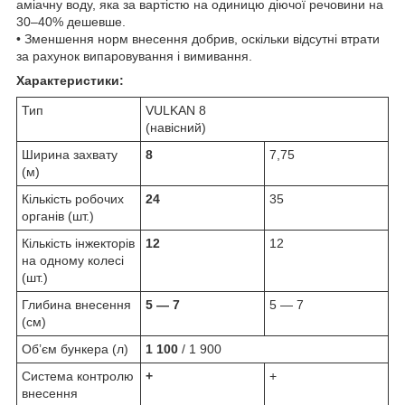
аміачну воду, яка за вартістю на одиницю діючої речовини на
30‒40% дешевше.
• Зменшення норм внесення добрив, оскільки відсутні втрати
за рахунок випаровування і вимивання.
Характеристики:
Тип
VULKAN 8
(навісний)
Ширина захвату
8
7,75
(м)
Кількість робочих
24
35
органів (шт.)
Кількість інжекторів
12
12
на одному колесі
(шт.)
Глибина внесення
5 — 7
5 — 7
(см)
Об’єм бункера (л)
1 100
/ 1 900
Система контролю
+
+
внесення