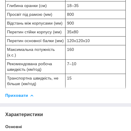
Глибина оранки (см)
18‒35
Просвіт під рамою (мм)
800
Відстань між корпусами (мм)
900
Перетин стійки корпусу (мм)
35x80
Перетин основної балки (мм)
120x120х10
Максимальна потужність
160
(к.с.)
Рекомендована робоча
7‒10
швидкість (км/год)
Транспортна швидкість, не
15
більше (км/год)
Приховати
Характеристики
Основні