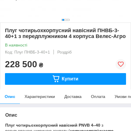
Плуг чотирьохкорпусний навісний ПНВБ-3-
40+1 з передплужником 4 корпуса Велес-Агро
В наявності
Код: Плуг ПНВБ-3-40+1
Роздріб
228 500
₴
Купити
Опис
Характеристики
Доставка
Оплата
Умови п
Опис
Плуг чотирьохкорпусний навісний PNVB 4‒40
з
регульованою шириною захвату (
чотириступінчасте