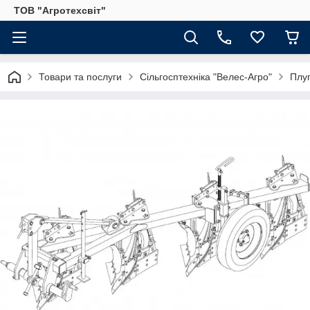
ТОВ "Агротехсвіт"
Товари та послуги
Сільгосптехніка "Велес-Агро"
Плуг