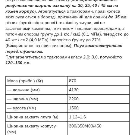
регулювання ширини захвату на 30, 35, 40 і 45 см на
кожен корпус
). Агрегатується з тракторами, праві колеса
яких рухаються в борозді, призначений для оранки
до 35 см
різних ґрунтів під зернові і технічні культури, які не
засміченими камінням, плитняком і іншими перешкодами, з
питомим опором ґрунту до 1 кгс / см2 (0,1 МПа), твердістю до
40 кгс / см2 (4,0 МПа) і вологістю ґрунту до 27%.
(Використання за призначенням).
Плуг комплектується
передплужником.
Плуг агрегатується з тракторами класу 2,0; 3,0, потужністю
120‒160 к.с.
Маса (прибл.) (Кг)
870
— довжина (мм)
4130
— ширина (мм)
2200
— висота (мм)
1500
Ширина захвату плуга (м)
1,12‒1,6
Ширина захвату корпусу
300/350/400/450
(мм)