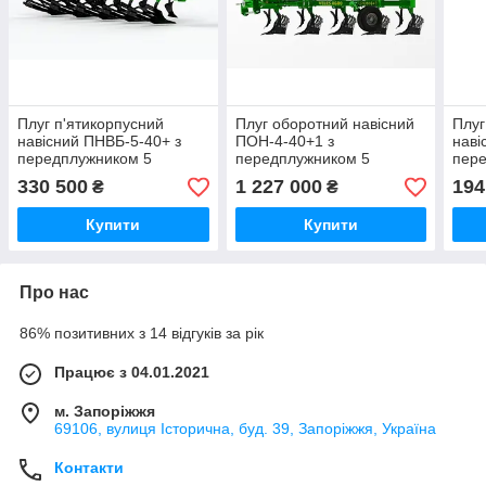
Плуг п'ятикорпусний
Плуг оборотний навісний
Плуг
навісний ПНВБ-5-40+ з
ПОН-4-40+1 з
наві
передплужником 5
передплужником 5
пер
корпусів Велес-Агро
корпуса Велес-Агро
корп
330 500
1 227 000
194
₴
₴
Купити
Купити
Про нас
86% позитивних з 14 відгуків за рік
Працює з 04.01.2021
м. Запоріжжя
69106, вулиця Історична, буд. 39, Запоріжжя, Україна
Контакти