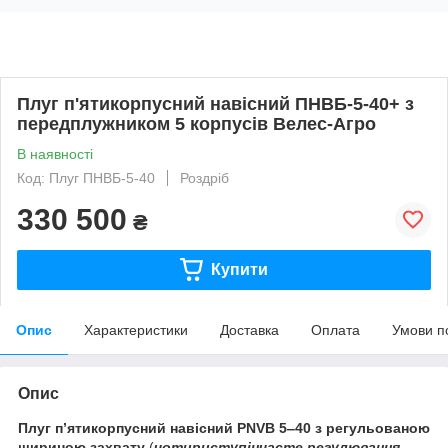
Плуг п'ятикорпусний навісний ПНВБ-5-40+ з
передплужником 5 корпусів Велес-Агро
В наявності
Код: Плуг ПНВБ-5-40
Роздріб
330 500
₴
Купити
Опис
Характеристики
Доставка
Оплата
Умови п
Опис
Плуг п’ятикорпусний навісний
PNVB
5‒40 з регульованою
шириною захвату
(
чотириступінчасте регулювання