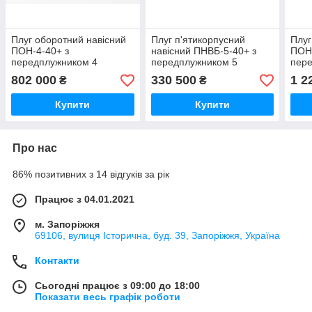
Плуг оборотний навісний
Плуг п'ятикорпусний
Плуг
ПОН-4-40+ з
навісний ПНВБ-5-40+ з
ПОН-
передплужником 4
передплужником 5
пер
корпуса Велес-Агро
корпусів Велес-Агро
корп
802 000
330 500
1 2
₴
₴
Купити
Купити
Про нас
86% позитивних з 14 відгуків за рік
Працює з 04.01.2021
м. Запоріжжя
69106, вулиця Історична, буд. 39, Запоріжжя, Україна
Контакти
Сьогодні працює з 09:00 до 18:00
Показати весь графік роботи