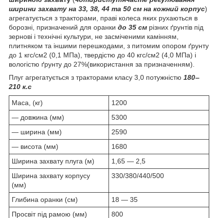
ширини захвату на 33, 38, 44 та 50 см на кожний корпус
)
агрегатується з тракторами, праві колеса яких рухаються в
борозні, призначений для оранки
до 35 см
різних ґрунтів під
зернові і технічні культури, не засміченими камінням,
плитняком та іншими перешкодами, з питомим опором ґрунту
до 1 кгс/см2 (0,1 МПа), твердістю до 40 кгс/см2 (4,0 МПа) і
вологістю ґрунту до 27%(використання за призначенням).
Плуг агрегатується з тракторами класу 3,0 потужністю
180‒
210 к.с
Маса, (кг)
1200
— довжина (мм)
5300
— ширина (мм)
2590
— висота (мм)
1680
Ширина захвату плуга (м)
1,65 — 2,5
Ширина захвату корпусу
330/380/440/500
(мм)
Глибина оранки (см)
18 — 35
Просвіт під рамою (мм)
800