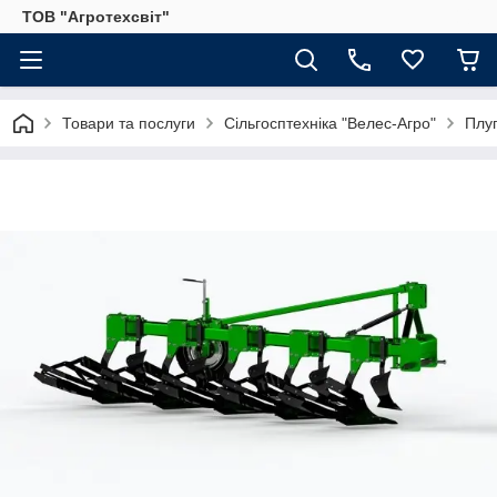
ТОВ "Агротехсвіт"
Товари та послуги
Сільгосптехніка "Велес-Агро"
Плуг