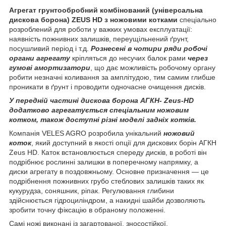
Агрегат грунтообробний комбінований (універсальна
дискова борона) ZEUS HD
з ножовими котками
спеціально
розроблений для роботи у важких умовах експлуатації:
наявність пожнивних залишків, переущільнений ґрунт,
посушливий період і т.д.
Рознесені в чотири ряди робочі
органи агрегату
кріпляться до несучих балок рами
через
гумові амортизатори
, що дає можливість робочому органу
робити незначні коливання за амплітудою, тим самим глибше
проникати в ґрунт і проводити одночасне очищення дисків.
У передній частині дискова борона АГКН- Zeus-HD
додатково агрегатується спеціальним ножовим
котком, також доступні різні моделі задніх котків.
Компанія VELES AGRO розробила унікальний
ножовий
коток
, який доступний в якості опції для дискових борін АГКН
Zeus HD. Каток встановлюється спереду дисків, в роботі він
подрібнює рослинні залишки в поперечному напрямку, а
диски агрегату в поздовжньому. Основне призначення — це
подрібнення пожнивних грубо стеблових залишків таких як
кукурудза, соняшник, ріпак. Регулювання глибини
здійснюється гідроциліндром, а накидні шайби дозволяють
зробити точну фіксацію в обраному положенні.
Самі ножі виконані із загартованої, зносостійкої,