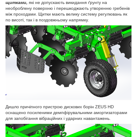
щитками,
які не допускають викидання ґрунту на
необроблену поверхню і перешкоджають утворенню гребенів
між проходами. Щитки мають велику систему регулювань як
по висоті, так і в поздовжньому напрямку.
Дишло причіпного пристрою дискових борін ZEUS HD
оснащено посиленими демпфірувальними амортизаторами
для запобігання вібраційних і ударних навантажень.