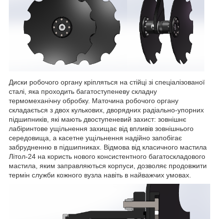
Диски робочого органу кріпляться на стійці зі спеціалізованої
сталі, яка проходить багатоступеневу складну
термомеханічну обробку. Маточина робочого органу
складається з двох кулькових, дворядних радіально-упорних
підшипників, які мають двоступеневий захист: зовнішнє
лабіринтове ущільнення захищає від впливів зовнішнього
середовища, а касетне ущільнення надійно запобігає
забрудненню в підшипниках. Відмова від класичного мастила
Літол-24 на користь нового консистентного багатоскладового
мастила, яким заправляються корпуси, дозволяє продовжити
термін служби кожного вузла навіть в найважчих умовах.