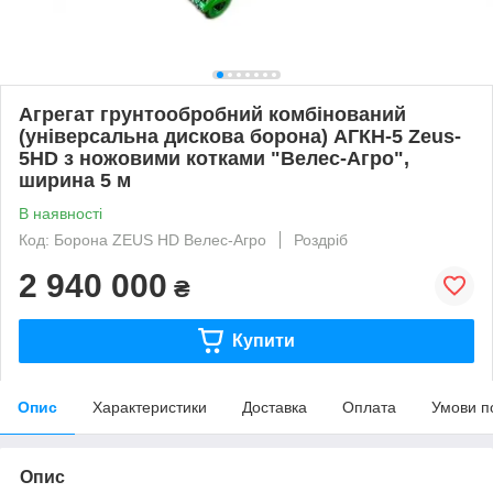
Агрегат грунтообробний комбінований
(універсальна дискова борона) АГКН-5 Zeus-
5HD з ножовими котками "Велес-Агро",
ширина 5 м
В наявності
Код: Борона ZEUS HD Велес-Агро
Роздріб
2 940 000
₴
Купити
Опис
Характеристики
Доставка
Оплата
Умови п
Опис