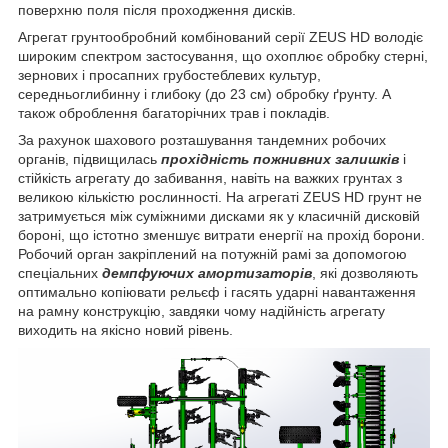
поверхню поля після проходження дисків.
Агрегат грунтообробний комбінований серії ZEUS HD володіє
широким спектром застосування, що охоплює обробку стерні,
зернових і просапних грубостеблевих культур,
середньоглибинну і глибоку (до 23 см) обробку ґрунту. А
також оброблення багаторічних трав і покладів.
За рахунок шахового розташування тандемних робочих
органів, підвищилась
прохідність пожнивних залишків
і
стійкість агрегату до забивання, навіть на важких грунтах з
великою кількістю рослинності. На агрегаті ZEUS HD грунт не
затримується між суміжними дисками як у класичній дисковій
бороні, що істотно зменшує витрати енергії на прохід борони.
Робочий орган закріплений на потужній рамі за допомогою
спеціальних
демпфуючих амортизаторів
, які дозволяють
оптимально копіювати рельєф і гасять ударні навантаження
на рамну конструкцію, завдяки чому надійність агрегату
виходить на якісно новий рівень.