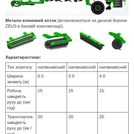
Метало-клиновий коток
(встановлюється на дискові борони
ZEUS в базовій комплектації).
Характеристики:
Тип агрегату
напівнавісний
напівнавісний
напівнавісний
Ширина
6.0
5.0
4.0
захвату (м)
Робоча
15
15
15
швидкість
руху до (км/
год)
Транспортна
20
20
20
швидкість
руху до (км /
год)