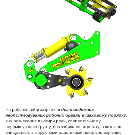
На робочій стійці закріплені
два тандемних
необслуговуваних робочих органи в шаховому порядку
,
а їх рознесення в чотири ряди, сприяє вільному
перемішуванню ґрунту, без забивання агрегату, а коток що
очищається, з вібруючими пластинами, ідеально вирівнює