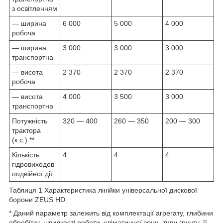
з освітленням
— ширина
6 000
5 000
4 000
робоча
— ширина
3 000
3 000
3 000
транспортна
— висота
2 370
2 370
2 370
робоча
— висота
4 000
3 500
3 000
транспортна
Потужність
320 — 400
260 — 350
200 — 300
трактора
(к.с.) **
Кількість
4
4
4
гідровиходов
подвійної дії
Таблиця 1 Характеристика лінійки універсальної дискової
борони ZEUS HD
* Даний параметр залежить від комплектації агрегату, глибини
обробітку, швидкості роботи, кліматичної зони, типу грунту, її