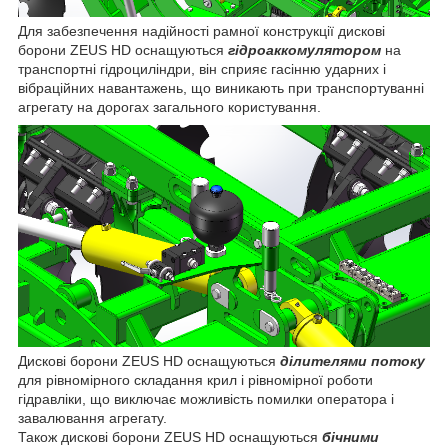
Для забезпечення надійності рамної конструкції дискові
борони ZEUS HD оснащуються
гідроаккомулятором
на
транспортні гідроциліндри, він сприяє гасінню ударних і
вібраційних навантажень, що виникають при транспортуванні
агрегату на дорогах загального користування.
Дискові борони ZEUS HD оснащуються
ділителями потоку
для рівномірного складання крил і рівномірної роботи
гідравліки, що виключає можливість помилки оператора і
завалювання агрегату.
Також дискові борони ZEUS HD оснащуються
бічними