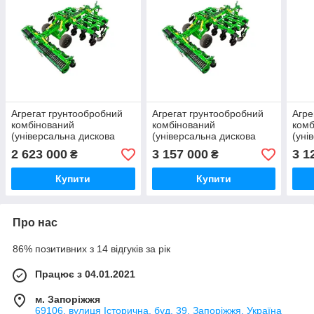
Агрегат грунтообробний
Агрегат грунтообробний
Агре
комбінований
комбінований
комб
(універсальна дискова
(універсальна дискова
(уні
борона) АГКН-5 Zeus-5HD
борона) АГКН-6 Zeus-6HD
боро
2 623 000
3 157 000
3 1
₴
₴
"Велес-Агро", ширина 5 м
з ножовими котками
з но
"Велес-Агро", ширина 6 м
"Вел
Купити
Купити
Про нас
86% позитивних з 14 відгуків за рік
Працює з 04.01.2021
м. Запоріжжя
69106, вулиця Історична, буд. 39, Запоріжжя, Україна