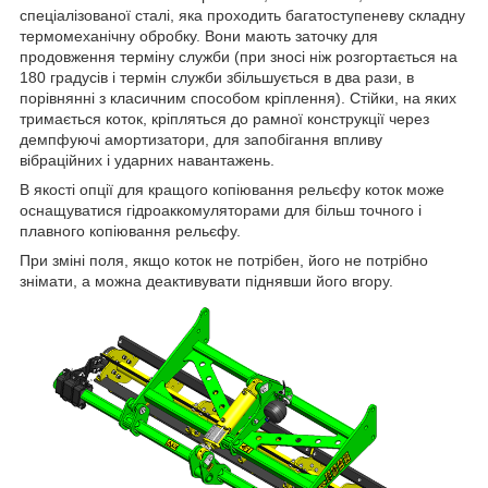
спеціалізованої сталі, яка проходить багатоступеневу складну
термомеханічну обробку. Вони мають заточку для
продовження терміну служби (при зносі ніж розгортається на
180 градусів і термін служби збільшується в два рази, в
порівнянні з класичним способом кріплення). Стійки, на яких
тримається коток, кріпляться до рамної конструкції через
демпфуючі амортизатори, для запобігання впливу
вібраційних і ударних навантажень.
В якості опції для кращого копіювання рельєфу коток може
оснащуватися гідроаккомуляторами для більш точного і
плавного копіювання рельєфу.
При зміні поля, якщо коток не потрібен, його не потрібно
знімати, а можна деактивувати піднявши його вгору.