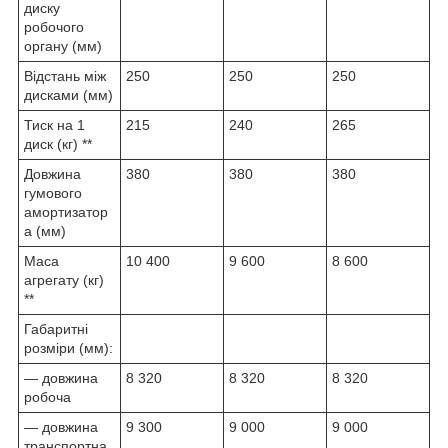
диску
робочого
органу (мм)
Відстань між
250
250
250
дисками (мм)
Тиск на 1
215
240
265
диск (кг) **
Довжина
380
380
380
гумового
амортизатор
а (мм)
Маса
10 400
9 600
8 600
агрегату (кг)
**
Габаритні
розміри (мм):
— довжина
8 320
8 320
8 320
робоча
— довжина
9 300
9 000
9 000
транспортна