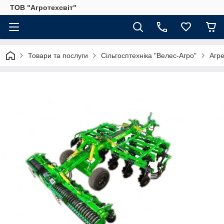
ТОВ "Агротехсвіт"
Товари та послуги
Сільгосптехніка "Велес-Агро"
Агре