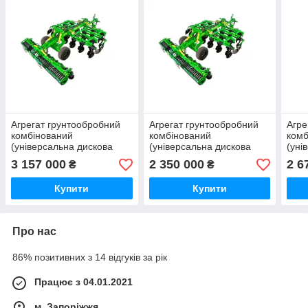
Агрегат грунтообробний
Агрегат грунтообробний
Агре
комбінований
комбінований
комб
(універсальна дискова
(універсальна дискова
(уні
борона) АГКН-6 Zeus-6HD
борона) АГКН-4 Zeus-4HD
боро
3 157 000
2 350 000
2 6
₴
₴
з ножовими котками
"Велес-Агро", ширина 4 м
з но
"Велес-Агро", ширина 6 м
"Вел
Купити
Купити
Про нас
86% позитивних з 14 відгуків за рік
Працює з 04.01.2021
м. Запоріжжя