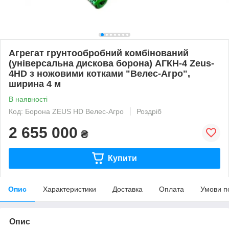
Агрегат грунтообробний комбінований
(універсальна дискова борона) АГКН-4 Zeus-
4HD з ножовими котками "Велес-Агро",
ширина 4 м
В наявності
Код: Борона ZEUS HD Велес-Агро
Роздріб
2 655 000
₴
Купити
Опис
Характеристики
Доставка
Оплата
Умови п
Опис