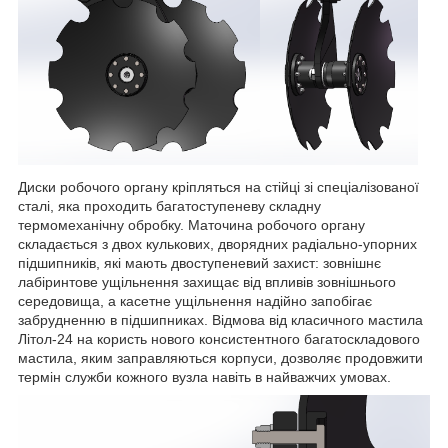
Диски робочого органу кріпляться на стійці зі спеціалізованої
сталі, яка проходить багатоступеневу складну
термомеханічну обробку. Маточина робочого органу
складається з двох кулькових, дворядних радіально-упорних
підшипників, які мають двоступеневий захист: зовнішнє
лабіринтове ущільнення захищає від впливів зовнішнього
середовища, а касетне ущільнення надійно запобігає
забрудненню в підшипниках. Відмова від класичного мастила
Літол-24 на користь нового консистентного багатоскладового
мастила, яким заправляються корпуси, дозволяє продовжити
термін служби кожного вузла навіть в найважчих умовах.