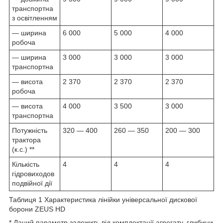
транспортна
з освітленням
— ширина
6 000
5 000
4 000
робоча
— ширина
3 000
3 000
3 000
транспортна
— висота
2 370
2 370
2 370
робоча
— висота
4 000
3 500
3 000
транспортна
Потужність
320 — 400
260 — 350
200 — 300
трактора
(к.с.) **
Кількість
4
4
4
гідровиходов
подвійної дії
Таблиця 1 Характеристика лінійки універсальної дискової
борони ZEUS HD
* Даний параметр залежить від комплектації агрегату, глибини