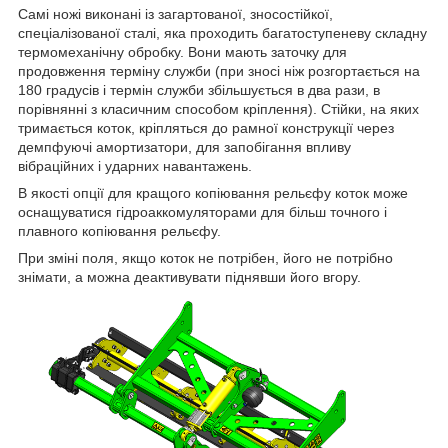
Самі ножі виконані із загартованої, зносостійкої,
спеціалізованої сталі, яка проходить багатоступеневу складну
термомеханічну обробку. Вони мають заточку для
продовження терміну служби (при зносі ніж розгортається на
180 градусів і термін служби збільшується в два рази, в
порівнянні з класичним способом кріплення). Стійки, на яких
тримається коток, кріпляться до рамної конструкції через
демпфуючі амортизатори, для запобігання впливу
вібраційних і ударних навантажень.
В якості опції для кращого копіювання рельєфу коток може
оснащуватися гідроаккомуляторами для більш точного і
плавного копіювання рельєфу.
При зміні поля, якщо коток не потрібен, його не потрібно
знімати, а можна деактивувати піднявши його вгору.