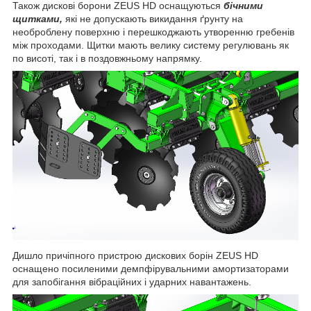
Також дискові борони ZEUS HD оснащуються
бічними
щитками,
які не допускають викидання ґрунту на
необроблену поверхню і перешкоджають утворенню гребенів
між проходами. Щитки мають велику систему регулювань як
по висоті, так і в поздовжньому напрямку.
Дишло причіпного пристрою дискових борін ZEUS HD
оснащено посиленими демпфірувальними амортизаторами
для запобігання вібраційних і ударних навантажень.