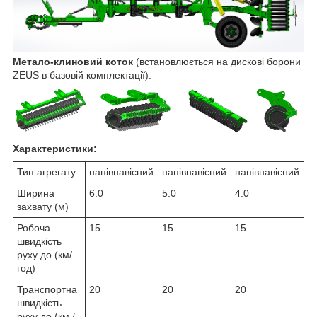
Метало-клиновий коток
(встановлюється на дискові борони
ZEUS в базовій комплектації).
Характеристики:
Тип агрегату
напівнавісний
напівнавісний
напівнавісний
Ширина
6.0
5.0
4.0
захвату (м)
Робоча
15
15
15
швидкість
руху до (км/
год)
Транспортна
20
20
20
швидкість
руху до (км /