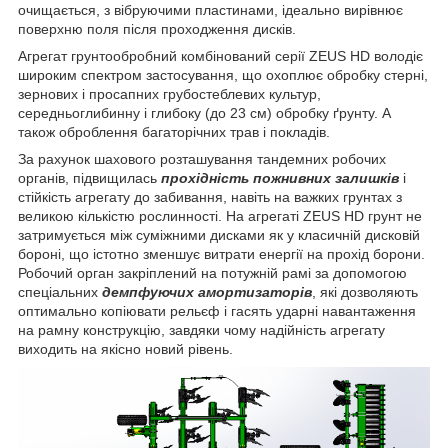
очищається, з вібруючими пластинами, ідеально вирівнює
поверхню поля після проходження дисків.
Агрегат грунтообробний комбінований серії ZEUS HD володіє
широким спектром застосування, що охоплює обробку стерні,
зернових і просапних грубостеблевих культур,
середньоглибинну і глибоку (до 23 см) обробку ґрунту. А
також оброблення багаторічних трав і покладів.
За рахунок шахового розташування тандемних робочих
органів, підвищилась
прохідність пожнивних залишків
і
стійкість агрегату до забивання, навіть на важких грунтах з
великою кількістю рослинності. На агрегаті ZEUS HD грунт не
затримується між суміжними дисками як у класичній дисковій
бороні, що істотно зменшує витрати енергії на прохід борони.
Робочий орган закріплений на потужній рамі за допомогою
спеціальних
демпфуючих амортизаторів
, які дозволяють
оптимально копіювати рельєф і гасять ударні навантаження
на рамну конструкцію, завдяки чому надійність агрегату
виходить на якісно новий рівень.