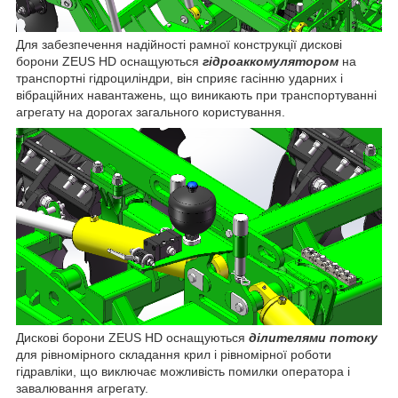
Для забезпечення надійності рамної конструкції дискові
борони ZEUS HD оснащуються
гідроаккомулятором
на
транспортні гідроциліндри, він сприяє гасінню ударних і
вібраційних навантажень, що виникають при транспортуванні
агрегату на дорогах загального користування.
Дискові борони ZEUS HD оснащуються
ділителями потоку
для рівномірного складання крил і рівномірної роботи
гідравліки, що виключає можливість помилки оператора і
завалювання агрегату.