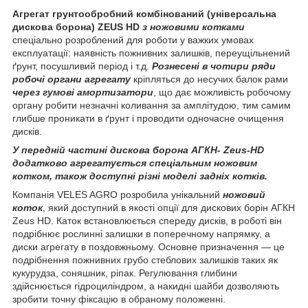
Агрегат грунтообробний комбінований (універсальна
дискова борона) ZEUS HD
з ножовими котками
спеціально розроблений для роботи у важких умовах
експлуатації: наявність пожнивних залишків, переущільнений
ґрунт, посушливий період і т.д.
Рознесені в чотири ряди
робочі органи агрегату
кріпляться до несучих балок рами
через гумові амортизатори
, що дає можливість робочому
органу робити незначні коливання за амплітудою, тим самим
глибше проникати в ґрунт і проводити одночасне очищення
дисків.
У передній частині дискова борона АГКН- Zeus-HD
додатково агрегатується спеціальним ножовим
котком, також доступні різні моделі задніх котків.
Компанія VELES AGRO розробила унікальний
ножовий
коток
, який доступний в якості опції для дискових борін АГКН
Zeus HD. Каток встановлюється спереду дисків, в роботі він
подрібнює рослинні залишки в поперечному напрямку, а
диски агрегату в поздовжньому. Основне призначення — це
подрібнення пожнивних грубо стеблових залишків таких як
кукурудза, соняшник, ріпак. Регулювання глибини
здійснюється гідроциліндром, а накидні шайби дозволяють
зробити точну фіксацію в обраному положенні.