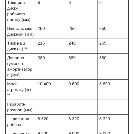
Товщина
6
6
6
диску
робочого
органу (мм)
Відстань між
250
250
250
дисками (мм)
Тиск на 1
215
240
265
диск (кг) **
Довжина
380
380
380
гумового
амортизатор
а (мм)
Маса
10 400
9 600
8 600
агрегату (кг)
**
Габаритні
розміри (мм):
— довжина
8 320
8 320
8 320
робоча
— довжина
9 300
9 000
9 000