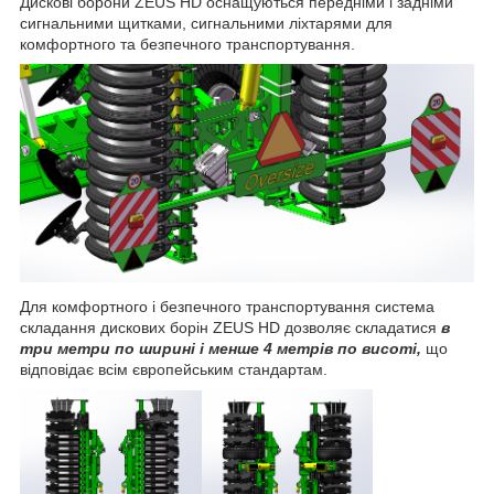
Дискові борони ZEUS HD оснащуються передніми і задніми
сигнальними щитками, сигнальними ліхтарями для
комфортного та безпечного транспортування.
Для комфортного і безпечного транспортування система
складання дискових борін ZEUS HD дозволяє складатися
в
три метри по ширині
і менше 4 метрів по висоті,
що
відповідає всім європейським стандартам.