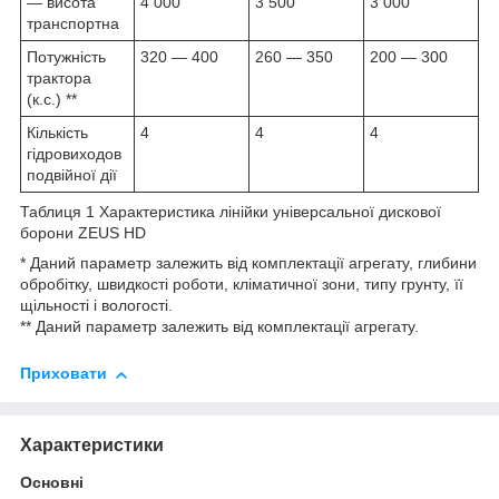
— висота
4 000
3 500
3 000
транспортна
Потужність
320 — 400
260 — 350
200 — 300
трактора
(к.с.) **
Кількість
4
4
4
гідровиходов
подвійної дії
Таблиця 1 Характеристика лінійки універсальної дискової
борони ZEUS HD
* Даний параметр залежить від комплектації агрегату, глибини
обробітку, швидкості роботи, кліматичної зони, типу грунту, її
щільності і вологості.
** Даний параметр залежить від комплектації агрегату.
Приховати
Характеристики
Основні