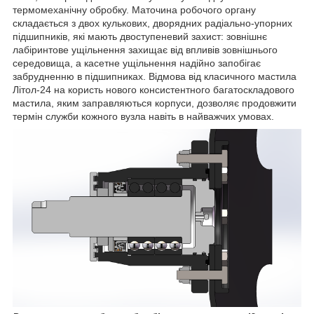
термомеханічну обробку. Маточина робочого органу
складається з двох кулькових, дворядних радіально-упорних
підшипників, які мають двоступеневий захист: зовнішнє
лабіринтове ущільнення захищає від впливів зовнішнього
середовища, а касетне ущільнення надійно запобігає
забрудненню в підшипниках. Відмова від класичного мастила
Літол-24 на користь нового консистентного багатоскладового
мастила, яким заправляються корпуси, дозволяє продовжити
термін служби кожного вузла навіть в найважчих умовах.