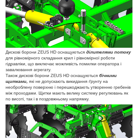
Дискові борони ZEUS HD оснащуються
ділителями потоку
для рівномірного складання крил і рівномірної роботи
гідравліки, що виключає можливість помилки оператора і
завалювання агрегату.
Також дискові борони ZEUS HD оснащуються
бічними
щитками,
які не допускають викидання ґрунту на
необроблену поверхню і перешкоджають утворенню гребенів
між проходами. Щитки мають велику систему регулювань як
по висоті, так і в поздовжньому напрямку.