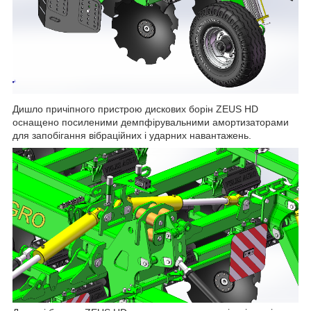
Дишло причіпного пристрою дискових борін ZEUS HD
оснащено посиленими демпфірувальними амортизаторами
для запобігання вібраційних і ударних навантажень.