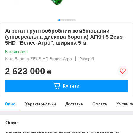
Агрегат грунтообробний комбінований
(універсальна дискова борона) АГКН-5 Zeus-
5HD "Велес-Агро", ширина 5 м
В наявності
Код: Борона ZEUS HD Велес-Агро
Роздріб
2 623 000
₴
Купити
Опис
Характеристики
Доставка
Оплата
Умови п
Опис
Агрегат грунтообробний комбінований (універсальна