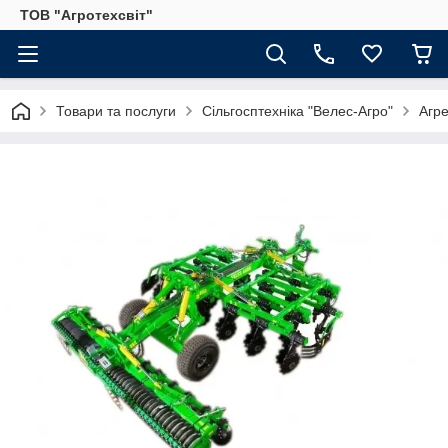
ТОВ "Агротехсвіт"
Товари та послуги
Сільгосптехніка "Велес-Агро"
Агре