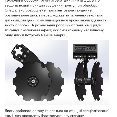
Технологія обробки грунту агрегатами лінійки ZEUS HD
вводить новий принцип зрушення грунту при обробці.
Спеціально розроблене і запатентоване тандемне
розташування дисків перешкоджає затисненню землі між
дисками, завдяки чому підвищується проникаюча здатність і
якість обробки. А рознесення робочих органів на 4 ряди
збільшує сколюючий ефект, оскільки кожному наступному
ряду дисків потрібно менше енергії.
Диски робочого органу кріпляться на стійці зі спеціалізованої
сталі, яка проходить багатоступеневу складну