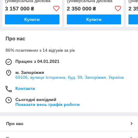
(універсальна дискова
(універсальна дискова
(уні
борона) АГКН-6 Zeus-6HD
борона) АГКН-4 Zeus-4HD
боро
3 157 000
2 350 000
2 3
₴
₴
з ножовими котками
"Велес-Агро", ширина 4 м
"Вел
"Велес-Агро", ширина 6 м
Купити
Купити
Про нас
86% позитивних з 14 відгуків за рік
Працює з 04.01.2021
м. Запоріжжя
69106, вулиця Історична, буд. 39, Запоріжжя, Україна
Контакти
Сьогодні вихідний
Показати весь графік роботи
Про нас