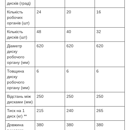
дисків (град)
Кількість
24
20
16
робочих
органів (шт)
Кількість
48
40
32
дисків (шт)
Діаметр
620
620
620
диску
робочого
органу (мм)
Товщина
6
6
6
диску
робочого
органу (мм)
Відстань між
250
250
250
дисками (мм)
Тиск на 1
215
240
265
диск (кг) **
Довжина
380
380
380