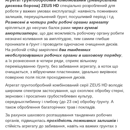
дискова борона) ZEUS HD
спеціально розроблений для
роботи у важких умовах експлуатації: наявність пожнивних
залишків, переущільнений ґрунт, посушливий період і т.д.
Рознесені в чотири ряди робочі органи агрегату
кріпляться до несучих балок рами
через гумові
амортизатори
, що дає можливість робочому органу робити
незначні коливання за амплітудою, тим самим глибше
проникати в ґрунт і проводити одночасне очищення дисків.
На робочій стійці закріплені
два тандемних
необслуговуваних робочих органи в шаховому порядку
,
а їх рознесення в чотири ряди, сприяє вільному
перемішуванню ґрунту, без забивання агрегату, а коток що
очищається, з вібруючими пластинами, ідеально вирівнює
поверхню поля після проходження дисків.
Агрегат грунтообробний комбінований серії ZEUS HD володіє
широким спектром застосування, що охоплює обробку стерні,
зернових і просапних грубостеблевих культур,
середньоглибинну і глибоку (до 23 см) обробку ґрунту. А
також оброблення багаторічних трав і покладів.
За рахунок шахового розташування тандемних робочих
органів, підвищилась
прохідність пожнивних залишків
і
стійкість агрегату до забивання, навіть на важких грунтах з