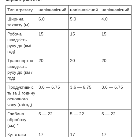
Тип агрегату
напівнавісний
напівнавісний
напівнавісний
Ширина
6.0
5.0
4.0
захвату (м)
Робоча
15
15
15
швидкість
руху до (км/
год)
Транспортна
20
20
20
швидкість
руху до (км /
год)
Продуктивніс
3.6 — 6.75
3.6 — 6.75
3.6 — 6.75
ть за 1 годину
основного
часу (га/год)
Глибина
5 — 22
5 — 22
5 — 22
обробітку
(см) *
Кут атаки
17
17
17