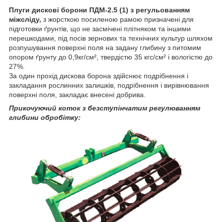
Плуги дискові борони ПДМ-2.5 (1) з регульованням
міжсліду,
з жорсткою посиленою рамою призначені для
підготовки ґрунтів, що не засмічені плітняком та іншими
перешкодами, під посів зернових та технічних культур шляхом
розпушування поверхні поля на задану глибину з питомим
опором ґрунту до 0,9кг/см², твердістю 35 кгс/см² і вологістю до
27%.
За один прохід дискова борона здійснює подрібнення і
закладання рослинних залишків, подрібнення і вирівнювання
поверхні поля, закладає внесені добрива.
Прикочуючий коток з безступінчатим регулюванням
глибини обробітку: