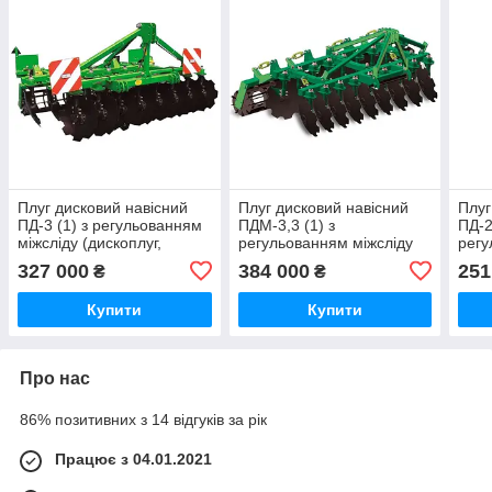
Плуг дисковий навісний
Плуг дисковий навісний
Плуг
ПД-3 (1) з регульованням
ПДМ-3,3 (1) з
ПД-2
міжсліду (дископлуг,
регульованням міжсліду
регу
дискова борона), (диски з
(дископлуг, дискова
(дис
327 000
384 000
251
₴
₴
борвмісної сталі) Велес-
борона), (диски з
боро
Агро
борвмісної сталі) Велес-
борв
Купити
Купити
Агро
Агро
Про нас
86% позитивних з 14 відгуків за рік
Працює з 04.01.2021