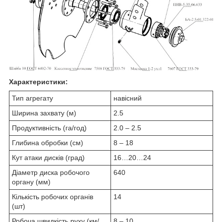
Характеристики:
Тип агрегату
навісний
Ширина захвату (м)
2.5
Продуктивність (га/год)
2.0 ‒ 2.5
Глибина обробки (см)
8 ‒ 18
Кут атаки дисків (град)
16…20…24
Діаметр диска робочого
640
органу (мм)
Кількість робочих органів
14
(шт)
Робоча швидкість руху (км/
8 ‒ 10