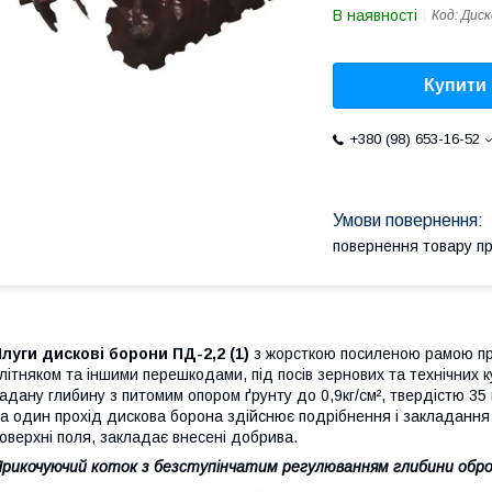
В наявності
Код:
Диск
Купити
+380 (98) 653-16-52
повернення товару п
луги дискові борони ПД-2,2 (1)
з жорсткою посиленою рамою приз
літняком та іншими перешкодами, під посів зернових та технічних
адану глибину з питомим опором ґрунту до 0,9кг/см², твердістю 35 к
а один прохід дискова борона здійснює подрібнення і закладання
оверхні поля, закладає внесені добрива.
рикочуючий коток з безступінчатим регулюванням глибини обро