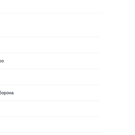
ро
борона