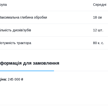
рупа
Середні
аксимальна глибина обробки
18 см
ількість дисків/зубів
12 шт.
отужність трактора
80 к. с.
нформація для замовлення
іна:
245 000 ₴