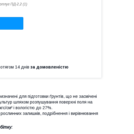
оплуг ПД-2,2 (1)
ротягом 14 днів
за домовленістю
начені для підготовки ґрунтів, що не засмічені
 культур шляхом розпушування поверхні поля на
гс/см² і вологістю до 27%.
 рослинних залишків, подрібнення і вирівнювання
бітку: