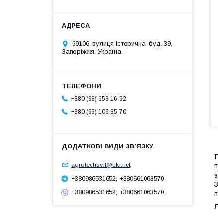
69106, вулиця Історична, буд. 39,
Запоріжжя, Україна
+380 (98) 653-16-52
+380 (66) 106-35-70
П
agrotechsvit@ukr.net
п
з
+380986531652, +380661063570
З
+380986531652, +380661063570
п
П