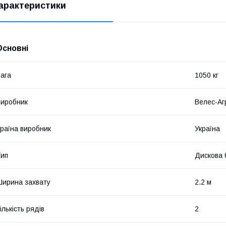
арактеристики
Основні
ага
1050 кг
иробник
Велес-Аг
раїна виробник
Україна
ип
Дискова 
ирина захвату
2.2 м
ількість рядів
2