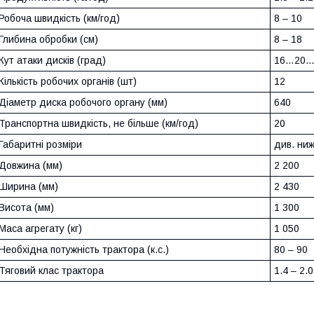
Робоча швидкість (км/год)
8 ‒ 10
Глибина обробки (см)
8 ‒ 18
Кут атаки дисків (град)
16…20…
Кількість робочих органів (шт)
12
Діаметр диска робочого органу (мм)
640
Транспортна швидкість, не більше (км/год)
20
Габаритні розміри
див. ни
Довжина (мм)
2 200
Ширина (мм)
2 430
Висота (мм)
1 300
Маса агрегату (кг)
1 050
Необхідна потужність трактора (к.с.)
80 ‒ 90
Тяговий клас трактора
1.4 ‒ 2.0