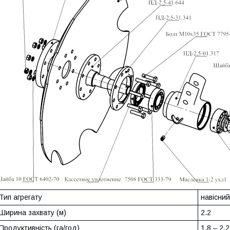
Тип агрегату
навісний
Ширина захвату (м)
2.2
Продуктивність (га/год)
1.8 ‒ 2.2