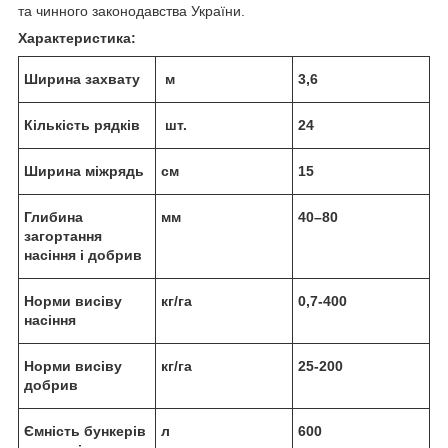
та чинного законодавства України.
Характеристика:
Ширина захвату
м
3,6
Кількість рядків
шт.
24
Ширина міжрядь
см
15
Глибина
мм
40–80
загортання
насіння і добрив
Норми висіву
кг/га
0,7-400
насіння
Норми висіву
кг/га
25-200
добрив
Ємність бункерів
л
600