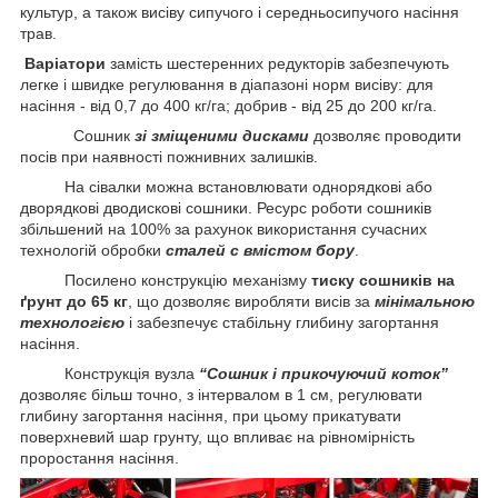
культур, а також висіву сипучого і середньосипучого насіння
трав.
Варіатори
замість шестеренних редукторів забезпечують
легке і швидке регулювання в діапазоні норм висіву: для
насіння - від 0,7 до 400 кг/га; добрив - від 25 до 200 кг/га.
Сошник
зі зміщеними дисками
дозволяє проводити
посів при наявності пожнивних залишків.
На сівалки можна встановлювати однорядкові або
дворядкові дводискові сошники. Ресурс роботи сошників
збільшений на 100% за рахунок використання сучасних
технологій обробки
сталей c вмістом бору
.
Посилено конструкцію механізму
тиску сошників на
ґрунт до 65 кг
, що дозволяє виробляти висів за
мінімальною
технологією
і забезпечує стабільну глибину загортання
насіння.
Конструкція вузла
“Сошник і прикочуючий коток”
дозволяє більш точно, з інтервалом в 1 см, регулювати
глибину загортання насіння, при цьому прикатувати
поверхневий шар грунту, що впливає на рівномірність
проростання насіння.