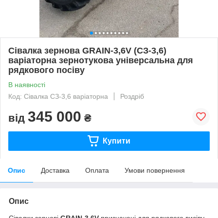
Сівалка зернова GRAIN-3,6V (СЗ-3,6)
варіаторна зернотукова універсальна для
рядкового посіву
В наявності
Код: Сівалка СЗ-3,6 варіаторна
Роздріб
345 000
від
₴
Купити
Опис
Доставка
Оплата
Умови повернення
Опис
Сівалки зернові
GRAIN
-3,6
V
призначені для рядкового висіву