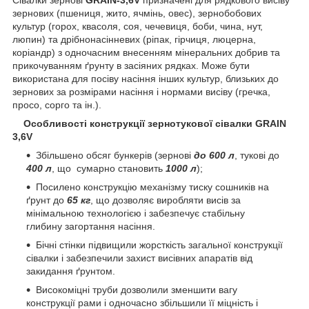
зернових (пшениця, жито, ячмінь, овес), зернобобових
культур (горох, квасоля, соя, чечевиця, боби, чина, нут,
люпин) та дрібнонасінневих (ріпак, гірчиця, люцерна,
коріандр) з одночасним внесенням мінеральних добрив та
прикочуванням ґрунту в засіяних рядках. Може бути
використана для посіву насіння інших культур, близьких до
зернових за розмірами насіння і нормами висіву (гречка,
просо, сорго та ін.).
Особливості конструкції зернотукової сівалки GRAIN
3,6V
Збільшено обсяг бункерів (зернові
до 600 л
, тукові до
400 л
, що сумарно становить
1000 л
);
Посилено конструкцію механізму тиску сошників на
ґрунт до
65 кг
, що дозволяє виробляти висів за
мінімальною технологією і забезпечує стабільну
глибину загортання насіння.
Бічні стінки підвищили жорсткість загальної конструкції
сівалки і забезпечили захист висівних апаратів від
закидання ґрунтом.
Високоміцні труби дозволили зменшити вагу
конструкції рами і одночасно збільшили її міцність і