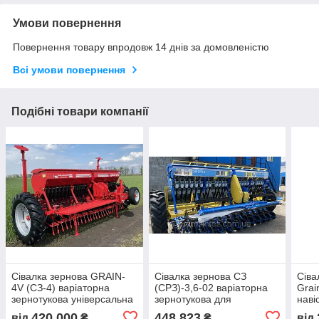
Умови повернення
Повернення товару впродовж 14 днів за домовленістю
Всі умови повернення
Подібні товари компанії
Сівалка зернова GRAIN-
Сівалка зернова СЗ
Сіва
4V (СЗ-4) варіаторна
(СРЗ)-3,6-02 варіаторна
Grai
зернотукова універсальна
зернотукова для
наві
для рядкового посіву
рядкового посіву з
рядк
420 000
448 823
від
₴
₴
від