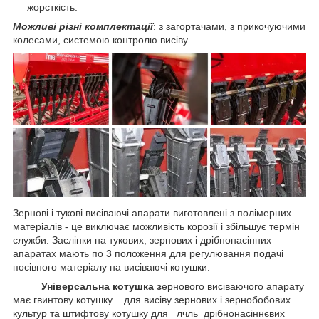
жорсткість.
Можливі різні комплектації
: з загортачами, з прикочуючими
колесами, системою контролю висіву.
Зернові і тукові висіваючі апарати виготовлені з полімерних
матеріалів - це виключає можливість корозії і збільшує термін
служби. Заслінки на тукових, зернових і дрібнонасінних
апаратах мають по 3 положення для регулювання подачі
посівного матеріалу на висіваючі котушки.
Універсальна котушка з
ернового висіваючого апарату
має гвинтову котушку для висіву зернових і зернобобових
культур та штифтову котушку для лчль дрібнонасіннєвих