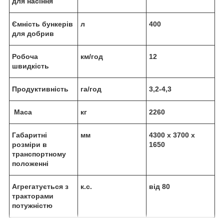
для насіння
Ємність бункерів
л
400
для добрив
Робоча
км/год
12
швидкість
Продуктивність
га/год
3,2-4,3
Маса
кг
2260
Габаритні
мм
4300 х 3700 х
розміри в
1650
транспортному
положенні
Агрегатується з
к.с.
від 80
тракторами
потужністю