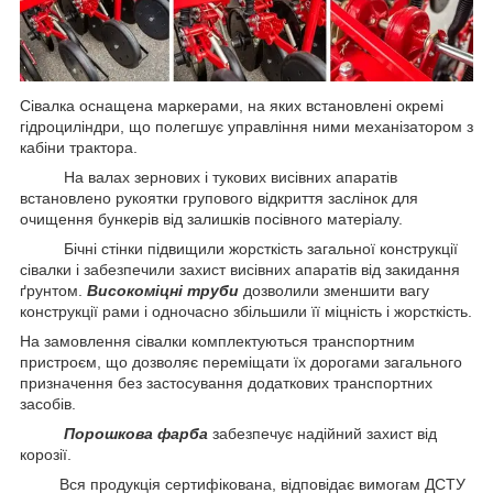
Сівалка оснащена маркерами, на яких встановлені окремі
гідроциліндри, що полегшує управління ними механізатором з
кабіни трактора.
На валах зернових і тукових висівних апаратів
встановлено рукоятки групового відкриття заслінок для
очищення бункерів від залишків посівного матеріалу.
Бічні стінки підвищили жорсткість загальної конструкції
сівалки і забезпечили захист висівних апаратів від закидання
ґрунтом.
Високоміцні труби
дозволили зменшити вагу
конструкції рами і одночасно збільшили її міцність і жорсткість.
На замовлення сівалки комплектуються транспортним
пристроєм, що дозволяє переміщати їх дорогами загального
призначення без застосування додаткових транспортних
засобів.
Порошкова фарба
забезпечує надійний захист від
корозії.
Вся продукція сертифікована, відповідає вимогам ДСТУ