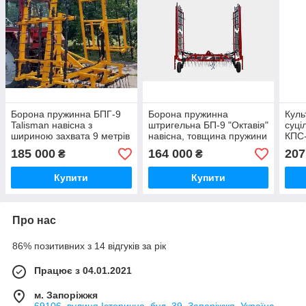
Борона пружинна БПГ-9
Борона пружинна
Куль
Talisman навісна з
штригельна БП-9 "Октавія"
суці
шириною захвата 9 метрів
навісна, товщина пружини
КПС-
7 мм, з шириною захвата
поси
185 000
164 000
207
₴
₴
9 метрів
шири
пруж
Купити
Купити
Про нас
86% позитивних з 14 відгуків за рік
Працює з 04.01.2021
м. Запоріжжя