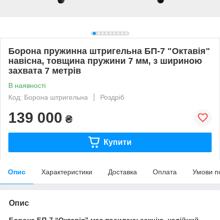
Борона пружинна штригельна БП-7 "Октавія"
навісна, товщина пружини 7 мм, з шириною
захвата 7 метрів
В наявності
Код: Борона штригельна
Роздріб
139 000
₴
Купити
Опис
Характеристики
Доставка
Оплата
Умови п
Опис
Борона БП-7 “Октавія” має
посилену секцію, надійний