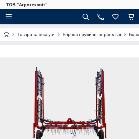
ТОВ "Агротехсвіт"
Товари та послуги
Борони пружинні штригельні
Боро