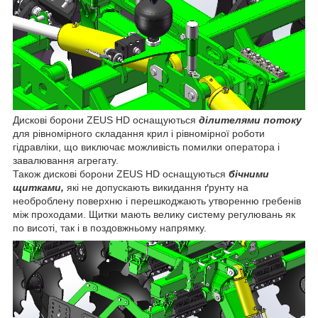
Дискові борони ZEUS HD оснащуються
ділителями потоку
для рівномірного складання крил і рівномірної роботи
гідравліки, що виключає можливість помилки оператора і
завалювання агрегату.
Також дискові борони ZEUS HD оснащуються
бічними
щитками,
які не допускають викидання ґрунту на
необроблену поверхню і перешкоджають утворенню гребенів
між проходами. Щитки мають велику систему регулювань як
по висоті, так і в поздовжньому напрямку.