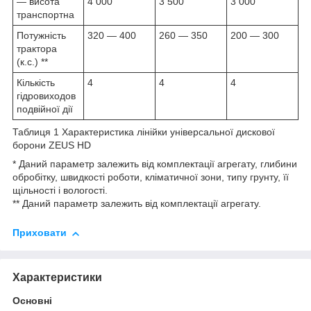
— висота
4 000
3 500
3 000
транспортна
Потужність
320 — 400
260 — 350
200 — 300
трактора
(к.с.) **
Кількість
4
4
4
гідровиходов
подвійної дії
Таблиця 1 Характеристика лінійки універсальної дискової
борони ZEUS HD
* Даний параметр залежить від комплектації агрегату, глибини
обробітку, швидкості роботи, кліматичної зони, типу грунту, її
щільності і вологості.
** Даний параметр залежить від комплектації агрегату.
Приховати
Характеристики
Основні