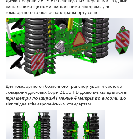
Дискові борони ZEUS HD оснащуються передніми і задніми
сигнальними щитками, сигнальними ліхтарями для
комфортного та безпечного транспортування.
Для комфортного і безпечного транспортування система
складання дискових борін ZEUS HD дозволяє складатися
в
три метри по ширині
і менше 4 метрів по висоті,
що
відповідає всім європейським стандартам.