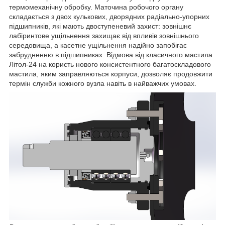
термомеханічну обробку. Маточина робочого органу
складається з двох кулькових, дворядних радіально-упорних
підшипників, які мають двоступеневий захист: зовнішнє
лабіринтове ущільнення захищає від впливів зовнішнього
середовища, а касетне ущільнення надійно запобігає
забрудненню в підшипниках. Відмова від класичного мастила
Літол-24 на користь нового консистентного багатоскладового
мастила, яким заправляються корпуси, дозволяє продовжити
термін служби кожного вузла навіть в найважчих умовах.