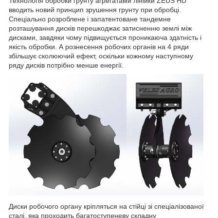
Технологія обробки грунту агрегатами лінійки ZEUS HD
вводить новий принцип зрушення грунту при обробці.
Спеціально розроблене і запатентоване тандемне
розташування дисків перешкоджає затисненню землі між
дисками, завдяки чому підвищується проникаюча здатність і
якість обробки. А рознесення робочих органів на 4 ряди
збільшує сколюючий ефект, оскільки кожному наступному
ряду дисків потрібно менше енергії.
Диски робочого органу кріпляться на стійці зі спеціалізованої
сталі, яка проходить багатоступеневу складну