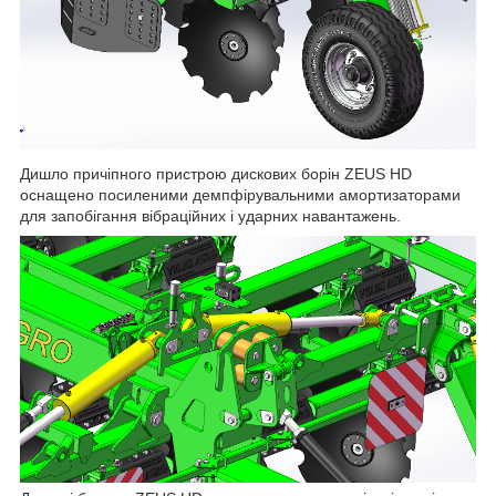
Дишло причіпного пристрою дискових борін ZEUS HD
оснащено посиленими демпфірувальними амортизаторами
для запобігання вібраційних і ударних навантажень.