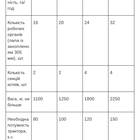
ність, га/
год
Кількість
16
20
24
32
робочих
органів
(лапа із
захопленн
ям 305
мм), шт.
Кількість
2
2
4
4
секцій
котків, шт.
Вага, кг, не
1100
1250
1800
2250
більше
Необхідна
80
100
120
150
потужність
трактора,
к.с.