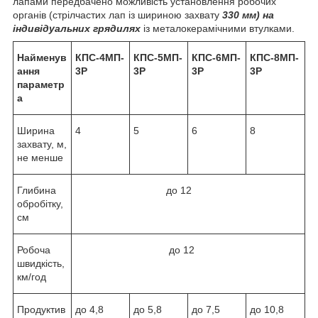
лапами передбачено можливість установлення робочих
органів (стрілчастих лап із шириною захвату
330 мм) на
індивідуальних грядилях
із металокерамічними втулками.
Найменув
КПС-4МП-
КПС-5МП-
КПС-6МП-
КПС-8МП-
ання
3Р
3Р
3Р
3Р
параметр
а
Ширина
4
5
6
8
захвату, м,
не менше
Глибина
до 12
обробітку,
см
Робоча
до 12
швидкість,
км/год
Продуктив
до 4,8
до 5,8
до 7,5
до 10,8