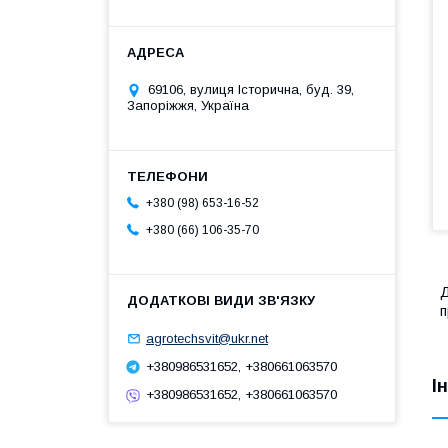
69106, вулиця Історична, буд. 39,
Запоріжжя, Україна
+380 (98) 653-16-52
+380 (66) 106-35-70
Д
п
agrotechsvit@ukr.net
+380986531652, +380661063570
І
+380986531652, +380661063570